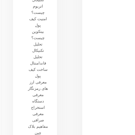
اتریوم
چیست؟
امنیت کیف
پول
بیتکوین
چیست؟
تحلیل
تکنیکال
تحلیل
فاندامنتال
ساخت کیف
پول
معرفی ارز
های رمزنگار
معرفی
دستگاه
استخراج
معرفی
صرافی
مفاهیم بلاک
چین