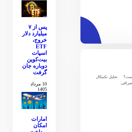
پس از ۷
میلیارد دلار
خروج،
ETF
اسپات
بیت‌کوین
دوباره جان
گرفت
یست؟
تحلیل تکنیکال
صرافی
10 مرداد
1405
امارات
امکان
پرداخت