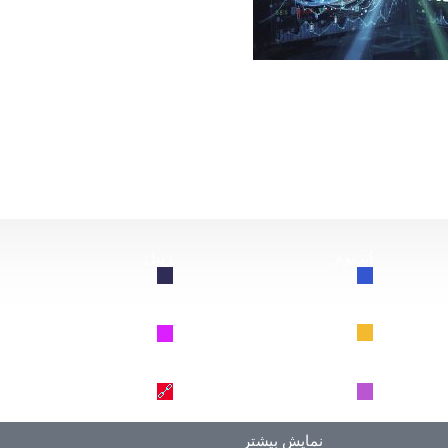
از این سقوط کند، چه اتفاقی برای بیت‌کوین خواهد افتاد؟
اتریوم
ریپل
🔗
🔗
BNB
سولانا
🔗
🔗
دوج کوین
ترون
🔗
🔗
نمایش بیشتر