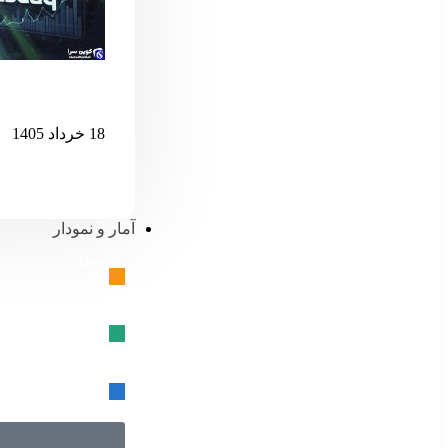
اگر نزدک بیش 
18 خرداد 1405
آمار و نمودار
بیتکوین
🔗
تتر
🔗
USD کوین
🔗