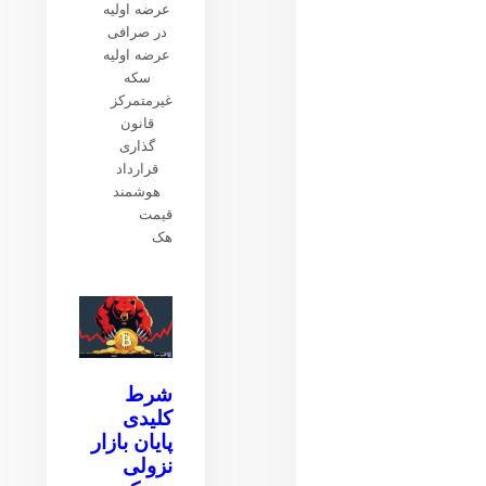
عرضه اولیه
در صرافی
عرضه اولیه
سکه
غیرمتمرکز
قانون
گذاری
قرارداد
هوشمند
قیمت
هک
شرط
کلیدی
پایان بازار
نزولی