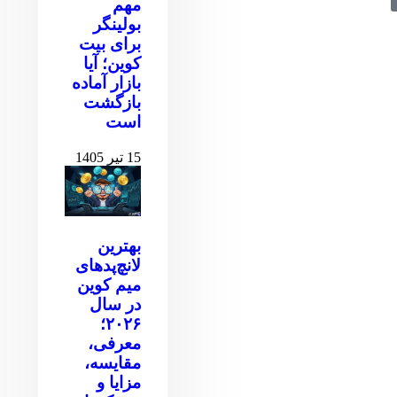
مهم
بولینگر
برای بیت
کوین‌‌؛ آیا
بازار آماده
بازگشت
است
15 تیر 1405
بهترین
لانچ‌پدهای
میم کوین
در سال
۲۰۲۶؛
معرفی،
مقایسه،
مزایا و