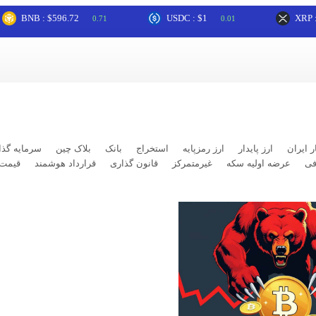
NB : $596.72
USDC : $1
XRP : $1.04
0.71
0.01
ر ایران
ارز پایدار
ارز رمزپایه
استخراج
بانک
بلاک چین
سرمایه گذا
فی
عرضه اولیه سکه
غیرمتمرکز
قانون گذاری
قرارداد هوشمند
قیمت