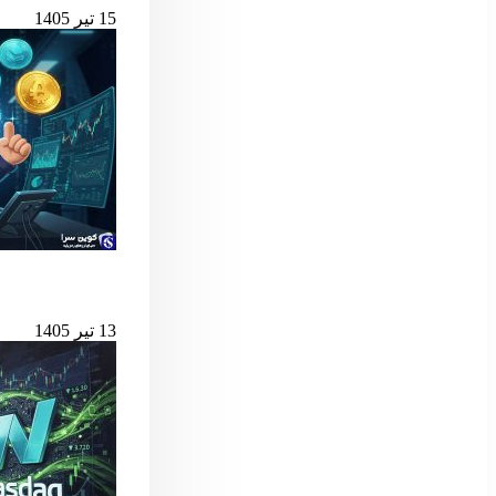
15 تیر 1405
بهترین لانچ‌پدهای میم کوین 
13 تیر 1405