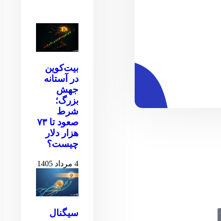
بیت‌کوین
در آستانه
جهش
بزرگ؛
شرط
صعود تا ۷۳
هزار دلار
چیست؟
4 مرداد 1405
سیگنال