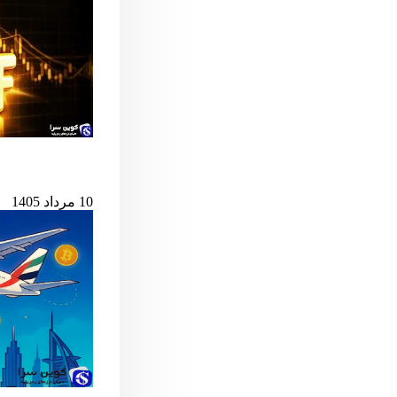
پس از ۷ میلیارد دلار خروج، ETF اسپات بیت‌کوین دوباره جان گرفت
10 مرداد 1405