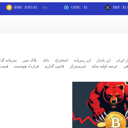
BNB : $595.81
USDC : $1
XRP : $1.04
0.6
0.4
ر ایران
ارز پایدار
ارز رمزپایه
استخراج
بانک
بلاک چین
سرمایه گذا
فی
عرضه اولیه سکه
غیرمتمرکز
قانون گذاری
قرارداد هوشمند
قیمت