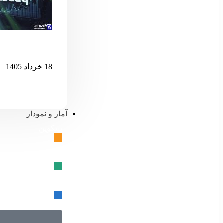
اگر نزدک بیش 
18 خرداد 1405
آمار و نمودار
بیتکوین
🔗
تتر
🔗
USD کوین
🔗