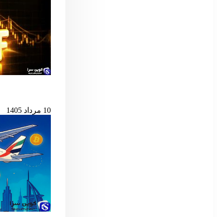
پس از ۷ میلیارد دلار خروج، ETF اسپات بیت‌کوین دوباره جان گرفت
10 مرداد 1405