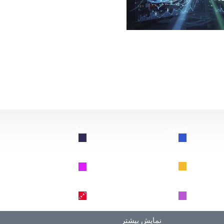
از این سقوط کند، چه اتفاقی برای بیت‌کوین خواهد افتاد؟
اتریوم
ریپل
🔗
🔗
BNB
سولانا
🔗
🔗
دوج کوین
ترون
🔗
🔗
نمایش بیشتر