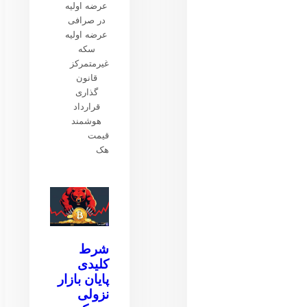
عرضه اولیه
در صرافی
عرضه اولیه
سکه
غیرمتمرکز
قانون
گذاری
قرارداد
هوشمند
قیمت
هک
شرط
کلیدی
پایان بازار
نزولی