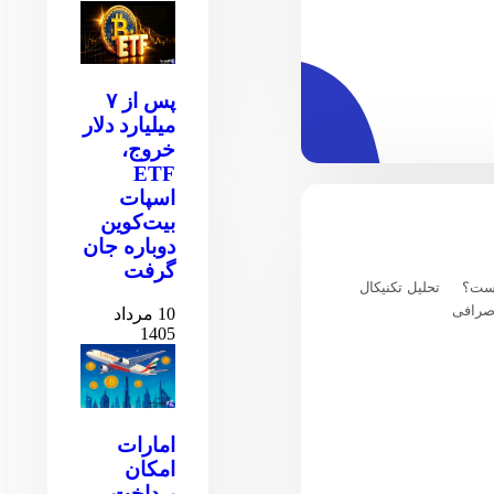
پس از ۷
میلیارد دلار
خروج،
ETF
اسپات
بیت‌کوین
دوباره جان
گرفت
یست؟
تحلیل تکنیکال
صرافی
10 مرداد
1405
امارات
امکان
پرداخت