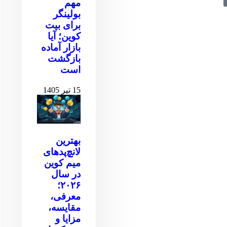
مهم
بولینگر
برای بیت
کوین‌‌؛ آیا
بازار آماده
بازگشت
است
15 تیر 1405
بهترین
لانچ‌پدهای
میم کوین
در سال
۲۰۲۶؛
معرفی،
مقایسه،
مزایا و