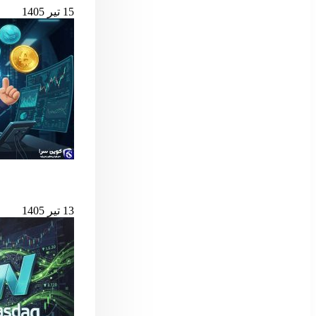
15 تیر 1405
بهترین لانچ‌پدهای میم کوین 
13 تیر 1405