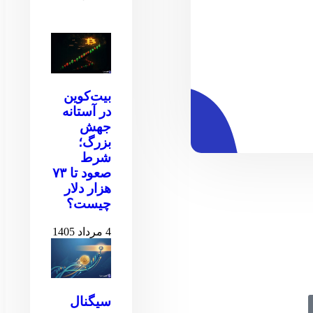
بیت‌کوین
در آستانه
جهش
بزرگ؛
شرط
صعود تا ۷۳
هزار دلار
چیست؟
4 مرداد 1405
سیگنال