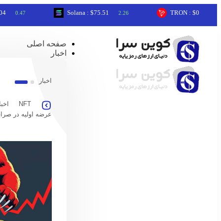
Solana : $75.51
TRON : $0.33
7
2.26
0.27
صفحه اصلی
اخبار
اخبار
NFT
اخبا
عرضه اولیه در صرا