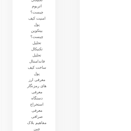
اتریوم
چیست؟
امنیت کیف
پول
بیتکوین
چیست؟
تحلیل
تکنیکال
تحلیل
فاندامنتال
ساخت کیف
پول
معرفی ارز
های رمزنگار
معرفی
دستگاه
استخراج
معرفی
صرافی
مفاهیم بلاک
چین