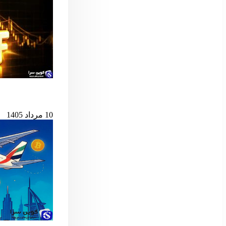
پس از ۷ میلیارد دلار خروج، ETF اسپات بیت‌کوین دوباره جان گرفت
10 مرداد 1405