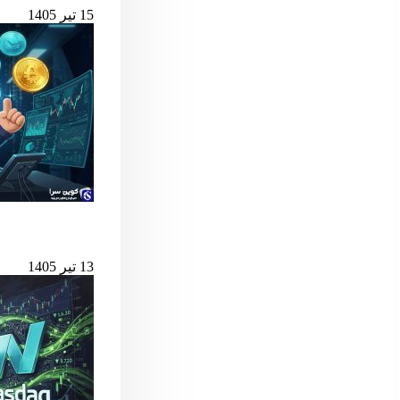
15 تیر 1405
بهترین لانچ‌پدهای میم کوین 
13 تیر 1405