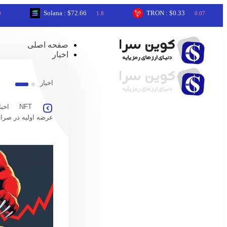
Solana : $72.66
TRON : $0.33
1.8
0.07
صفحه اصلی
اخبار
اخبار
NFT
اخبا
عرضه اولیه در صرا