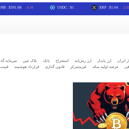
591.68
USDC : $1
XRP : $1.04
0.34
2.59
ر ایران
ارز پایدار
ارز رمزپایه
استخراج
بانک
بلاک چین
سرمایه گذا
فی
عرضه اولیه سکه
غیرمتمرکز
قانون گذاری
قرارداد هوشمند
قیمت