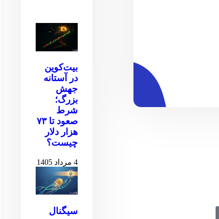
بیت‌کوین
در آستانه
جهش
بزرگ؛
شرط
صعود تا ۷۳
هزار دلار
چیست؟
4 مرداد 1405
سیگنال