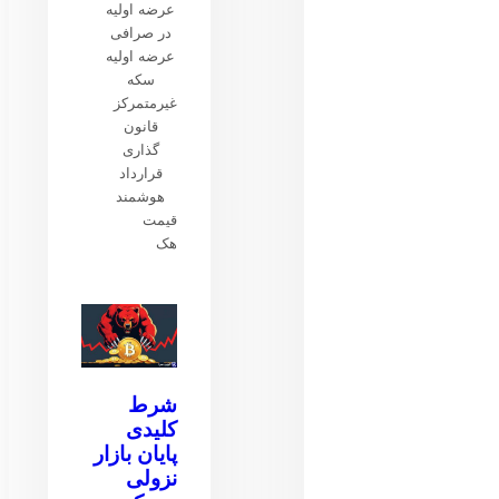
عرضه اولیه
در صرافی
عرضه اولیه
سکه
غیرمتمرکز
قانون
گذاری
قرارداد
هوشمند
قیمت
هک
شرط
کلیدی
پایان بازار
نزولی