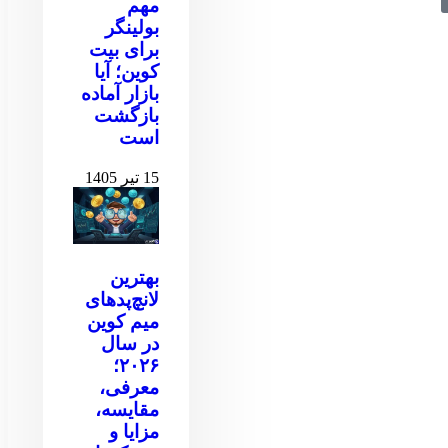
مهم
بولینگر
برای بیت
کوین‌‌؛ آیا
بازار آماده
بازگشت
است
15 تیر 1405
بهترین
لانچ‌پدهای
میم کوین
در سال
۲۰۲۶؛
معرفی،
مقایسه،
مزایا و