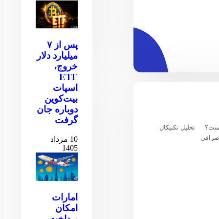
پس از ۷
میلیارد دلار
خروج،
ETF
اسپات
بیت‌کوین
دوباره جان
گرفت
یست؟
تحلیل تکنیکال
صرافی
10 مرداد
1405
امارات
امکان
پرداخت