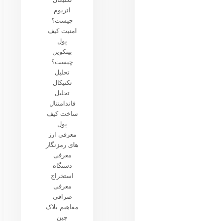
اتریوم
چیست؟
امنیت کیف
پول
بیتکوین
چیست؟
تحلیل
تکنیکال
تحلیل
فاندامنتال
ساخت کیف
پول
معرفی ارز
های رمزنگار
معرفی
دستگاه
استخراج
معرفی
صرافی
مفاهیم بلاک
چین