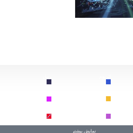
از این سقوط کند، چه اتفاقی برای بیت‌کوین خواهد افتاد؟
اتریوم
ریپل
🔗
🔗
BNB
سولانا
🔗
🔗
دوج کوین
ترون
🔗
🔗
نمایش بیشتر