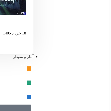
اگر نزدک بیش 
18 خرداد 1405
آمار و نمودار
بیتکوین
🔗
تتر
🔗
USD کوین
🔗