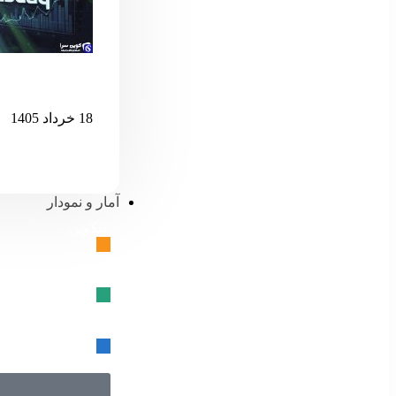
اگر نزدک بیش 
18 خرداد 1405
آمار و نمودار
بیتکوین
🔗
تتر
🔗
USD کوین
🔗