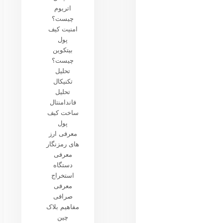
اتریوم
چیست؟
امنیت کیف
پول
بیتکوین
چیست؟
تحلیل
تکنیکال
تحلیل
فاندامنتال
ساخت کیف
پول
معرفی ارز
های رمزنگار
معرفی
دستگاه
استخراج
معرفی
صرافی
مفاهیم بلاک
چین