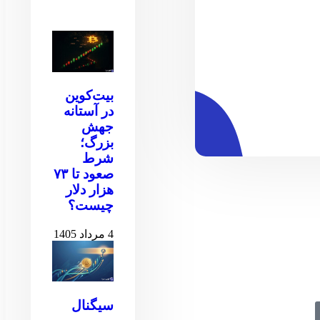
بیت‌کوین
در آستانه
جهش
بزرگ؛
شرط
صعود تا ۷۳
هزار دلار
چیست؟
4 مرداد 1405
سیگنال