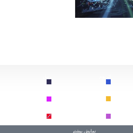
از این سقوط کند، چه اتفاقی برای بیت‌کوین خواهد افتاد؟
اتریوم
ریپل
🔗
🔗
BNB
سولانا
🔗
🔗
دوج کوین
ترون
🔗
🔗
نمایش بیشتر