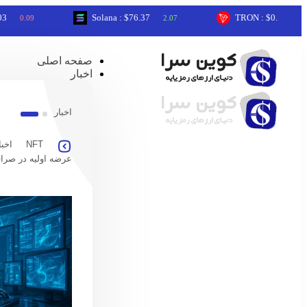
Solana : $76.37
TRON : $0.33
2.07
0.59
صفحه اصلی
اخبار
اخبار
NFT
اخبا
عرضه اولیه در صرا