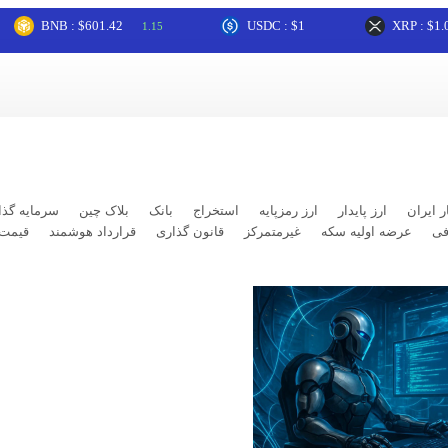
NB : $601.42
USDC : $1
XRP : $1.03
1.15
0.09
ر ایران
ارز پایدار
ارز رمزپایه
استخراج
بانک
بلاک چین
سرمایه گذا
فی
عرضه اولیه سکه
غیرمتمرکز
قانون گذاری
قرارداد هوشمند
قیمت