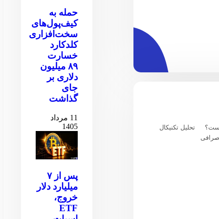
حمله به
کیف‌پول‌های
سخت‌افزاری
کلدکارد
خسارت
۸۹ میلیون
دلاری بر
جای
گذاشت
11 مرداد
1405
یست؟
تحلیل تکنیکال
صرافی
پس از ۷
میلیارد دلار
خروج،
ETF
اسپات