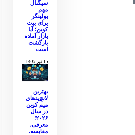
سیگنال
مهم
بولینگر
برای بیت
کوین‌‌؛ آیا
بازار آماده
بازگشت
است
15 تیر 1405
بهترین
لانچ‌پدهای
میم کوین
در سال
۲۰۲۶؛
معرفی،
مقایسه،