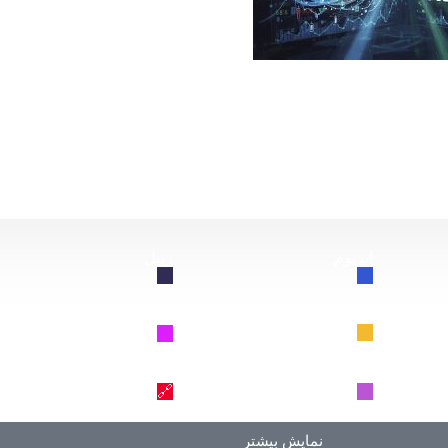
از این سقوط کند، چه اتفاقی برای بیت‌کوین خواهد افتاد؟
اتریوم
ریپل
🔗
🔗
BNB
سولانا
🔗
🔗
دوج کوین
ترون
🔗
🔗
نمایش بیشتر