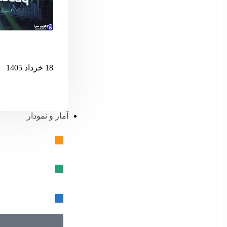
اگر نزدک بیش 
18 خرداد 1405
آمار و نمودار
بیتکوین
🔗
تتر
🔗
USD کوین
🔗