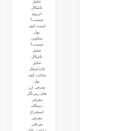
تحلیل
تکنیکال
اتریوم
چیست؟
امنیت کیف
پول
بیتکوین
چیست؟
تحلیل
تکنیکال
تحلیل
فاندامنتال
ساخت کیف
پول
معرفی ارز
های رمزنگار
معرفی
دستگاه
استخراج
معرفی
صرافی
مفاهیم بلاک