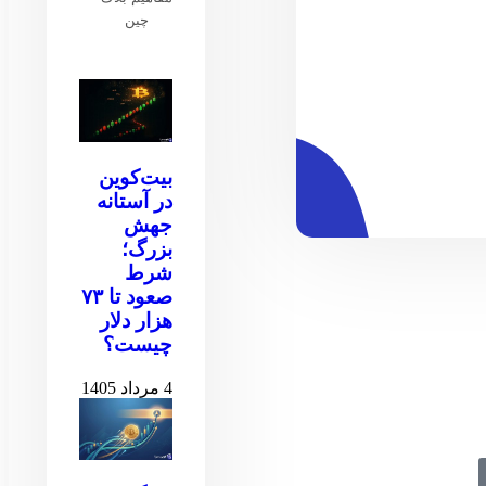
چین
بیت‌کوین
در آستانه
جهش
بزرگ؛
شرط
صعود تا ۷۳
هزار دلار
چیست؟
4 مرداد 1405