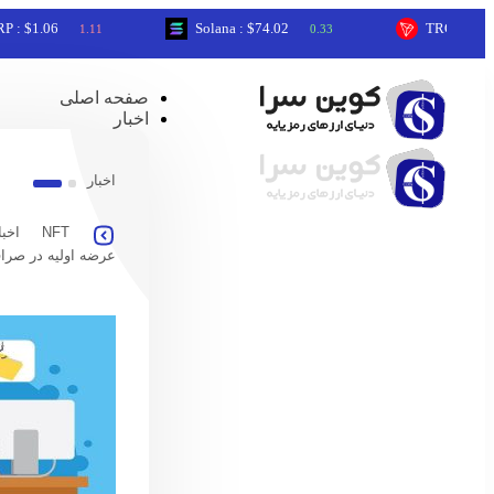
06
Solana : $74.02
TRON : $0.33
1.11
0.33
0.0
صفحه اصلی
اخبار
اخبار
NFT
اخبا
عرضه اولیه در صرا