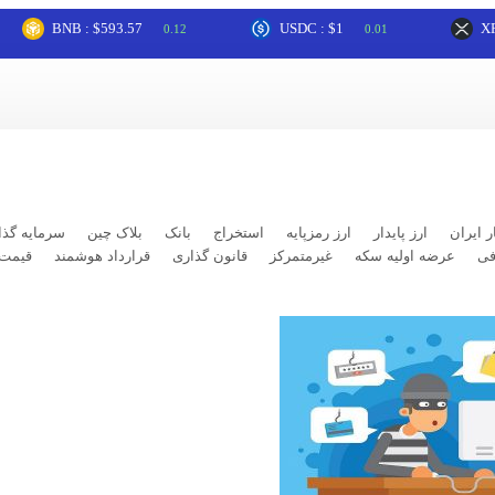
BNB : $593.57
USDC : $1
XRP : $1.
0.12
0.01
ر ایران
ارز پایدار
ارز رمزپایه
استخراج
بانک
بلاک چین
سرمایه گذا
فی
عرضه اولیه سکه
غیرمتمرکز
قانون گذاری
قرارداد هوشمند
قیمت