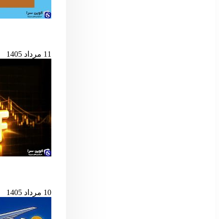
حمله به کیف‌پول‌های 
11 مرداد 1405
پس از ۷ میلیارد دلار خروج، ETF اسپات بیت‌کوین دوباره جان گرفت
10 مرداد 1405