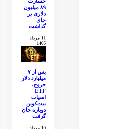
خسارت
۸۹ میلیون
دلاری بر
جای
گذاشت
11 مرداد
1405
پس از ۷
میلیارد دلار
خروج،
ETF
اسپات
بیت‌کوین
دوباره جان
گرفت
10 مرداد