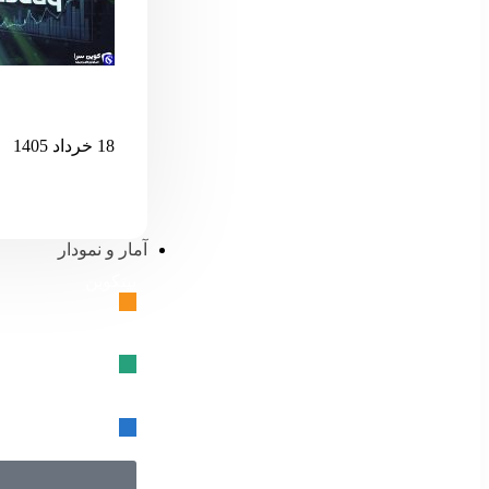
اگر نزدک بیش 
18 خرداد 1405
آمار و نمودار
بیتکوین
🔗
تتر
🔗
USD کوین
🔗