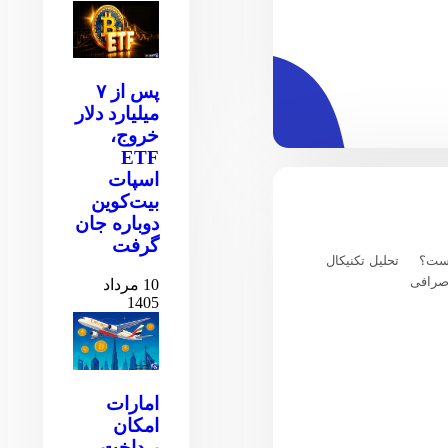
پس از ۷
میلیارد دلار
خروج،
ETF
اسپات
بیت‌کوین
دوباره جان
گرفت
یست؟
تحلیل تکنیکال
صرافی
10 مرداد
1405
امارات
امکان
پرداخت