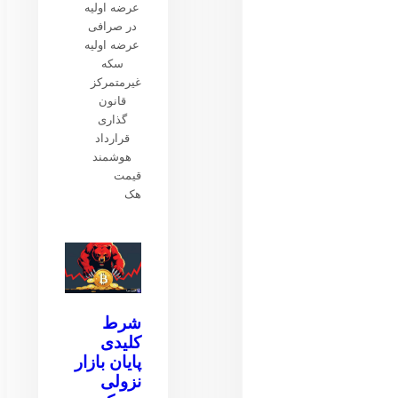
عرضه اولیه
در صرافی
عرضه اولیه
سکه
غیرمتمرکز
قانون
گذاری
قرارداد
هوشمند
قیمت
هک
شرط
کلیدی
پایان بازار
نزولی