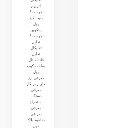
اتریوم
چیست؟
امنیت کیف
پول
بیتکوین
چیست؟
تحلیل
تکنیکال
تحلیل
فاندامنتال
ساخت کیف
پول
معرفی ارز
های رمزنگار
معرفی
دستگاه
استخراج
معرفی
صرافی
مفاهیم بلاک
چین