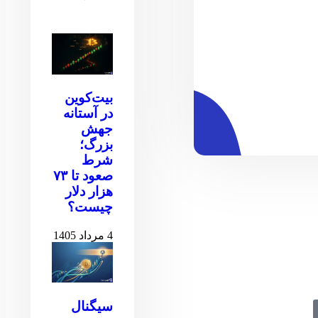
بیت‌کوین
در آستانه
جهش
بزرگ؛
شرط
صعود تا ۷۳
هزار دلار
چیست؟
4 مرداد 1405
سیگنال