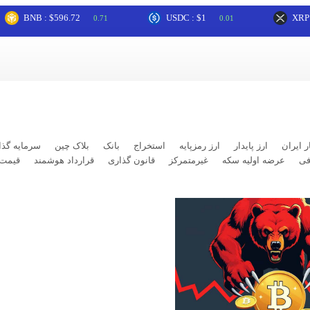
NB : $596.72
USDC : $1
XRP : $1.0
0.71
0.01
ر ایران
ارز پایدار
ارز رمزپایه
استخراج
بانک
بلاک چین
سرمایه گذا
فی
عرضه اولیه سکه
غیرمتمرکز
قانون گذاری
قرارداد هوشمند
قیمت