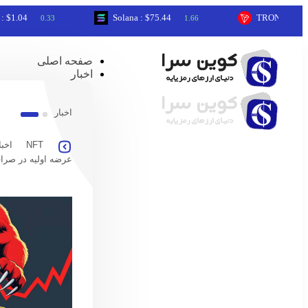
4
Solana : $75.44
TRON : $0.33
0.33
1.66
0.37
صفحه اصلی
اخبار
اخبار
NFT
اخبا
عرضه اولیه در صرا