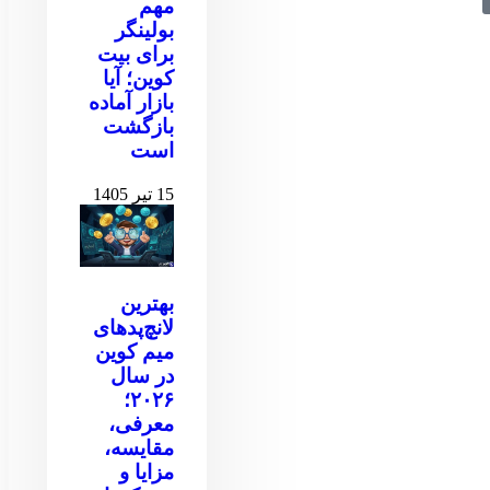
مهم
بولینگر
برای بیت
کوین‌‌؛ آیا
بازار آماده
بازگشت
است
15 تیر 1405
بهترین
لانچ‌پدهای
میم کوین
در سال
۲۰۲۶؛
معرفی،
مقایسه،
مزایا و