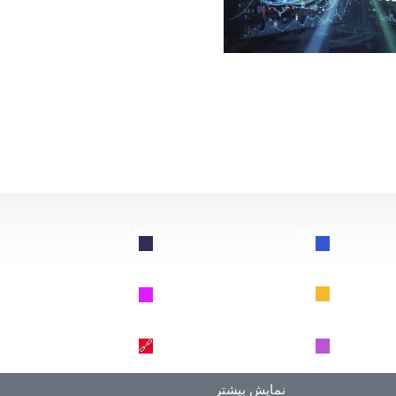
از این سقوط کند، چه اتفاقی برای بیت‌کوین خواهد افتاد؟
اتریوم
ریپل
🔗
🔗
BNB
سولانا
🔗
🔗
دوج کوین
ترون
🔗
🔗
نمایش بیشتر