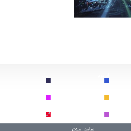
از این سقوط کند، چه اتفاقی برای بیت‌کوین خواهد افتاد؟
اتریوم
ریپل
🔗
🔗
BNB
سولانا
🔗
🔗
دوج کوین
ترون
🔗
🔗
نمایش بیشتر