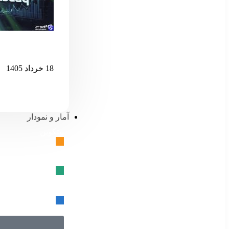
اگر نزدک بیش 
18 خرداد 1405
آمار و نمودار
بیتکوین
🔗
تتر
🔗
USD کوین
🔗