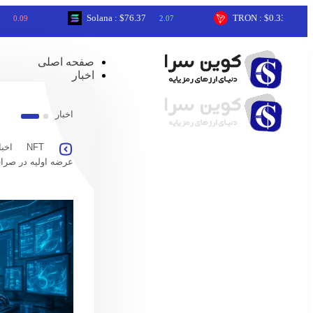
Solana : $76.37
TRON : $0.33
2.07
0.59
صفحه اصلی
اخبار
اخبار
NFT
اخبا
عرضه اولیه در صرا