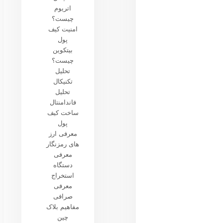
اتریوم
چیست؟
امنیت کیف
پول
بیتکوین
چیست؟
تحلیل
تکنیکال
تحلیل
فاندامنتال
ساخت کیف
پول
معرفی ارز
های رمزنگار
معرفی
دستگاه
استخراج
معرفی
صرافی
مفاهیم بلاک
چین