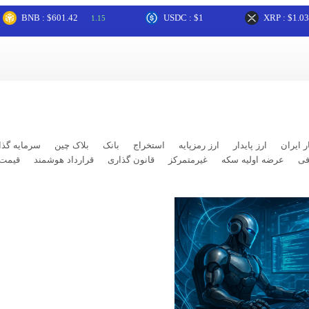
NB : $601.42
USDC : $1
XRP : $1.03
1.15
0.09
ر ایران
ارز پایدار
ارز رمزپایه
استخراج
بانک
بلاک چین
سرمایه گذا
فی
عرضه اولیه سکه
غیرمتمرکز
قانون گذاری
قرارداد هوشمند
قیمت