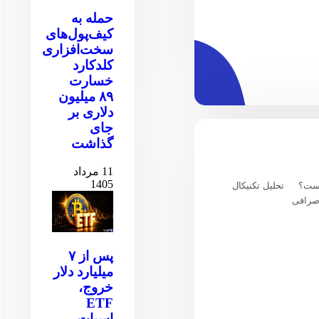
حمله به
کیف‌پول‌های
سخت‌افزاری
کلدکارد
خسارت
۸۹ میلیون
دلاری بر
جای
گذاشت
11 مرداد
1405
یست؟
تحلیل تکنیکال
صرافی
پس از ۷
میلیارد دلار
خروج،
ETF
اسپات