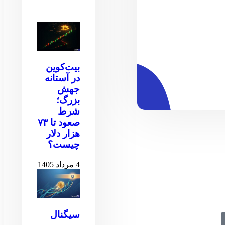
بیت‌کوین
در آستانه
جهش
بزرگ؛
شرط
صعود تا ۷۳
هزار دلار
چیست؟
4 مرداد 1405
سیگنال