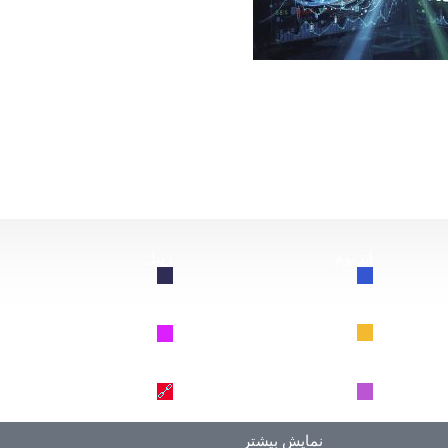
از این سقوط کند، چه اتفاقی برای بیت‌کوین خواهد افتاد؟
اتریوم
ریپل
🔗
🔗
BNB
سولانا
🔗
🔗
دوج کوین
ترون
🔗
🔗
نمایش بیشتر