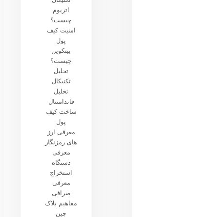
اتریوم
چیست؟
امنیت کیف
پول
بیتکوین
چیست؟
تحلیل
تکنیکال
تحلیل
فاندامنتال
ساخت کیف
پول
معرفی ارز
های رمزنگار
معرفی
دستگاه
استخراج
معرفی
صرافی
مفاهیم بلاک
چین