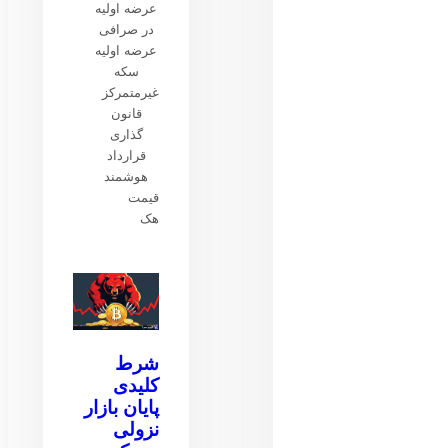
عرضه اولیه
در صرافی
عرضه اولیه
سکه
غیرمتمرکز
قانون
گذاری
قرارداد
هوشمند
قیمت
هک
شرط
کلیدی
پایان بازار
نزولی