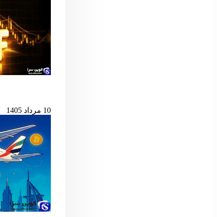
پس از ۷ میلیارد دلار خروج، ETF اسپات بیت‌کوین دوباره جان گرفت
10 مرداد 1405