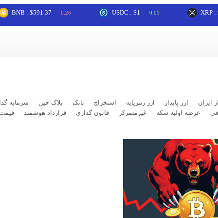
 : $591.37
USDC : $1
XRP : $1.03
0.26
0.01
ر ایران
ارز پایدار
ارز رمزپایه
استخراج
بانک
بلاک چین
سرمایه گذا
فی
عرضه اولیه سکه
غیرمتمرکز
قانون گذاری
قرارداد هوشمند
قیمت