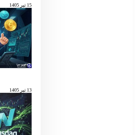
15 تیر 1405
بهترین لانچ‌پدهای میم کوین 
13 تیر 1405