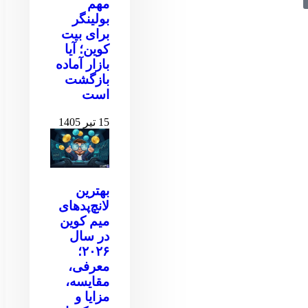
مهم
بولینگر
برای بیت
کوین‌‌؛ آیا
بازار آماده
بازگشت
است
15 تیر 1405
بهترین
لانچ‌پدهای
میم کوین
در سال
۲۰۲۶؛
معرفی،
مقایسه،
مزایا و