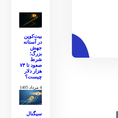
بیت‌کوین
در آستانه
جهش
بزرگ؛
شرط
صعود تا ۷۳
هزار دلار
چیست؟
4 مرداد 1405
سیگنال