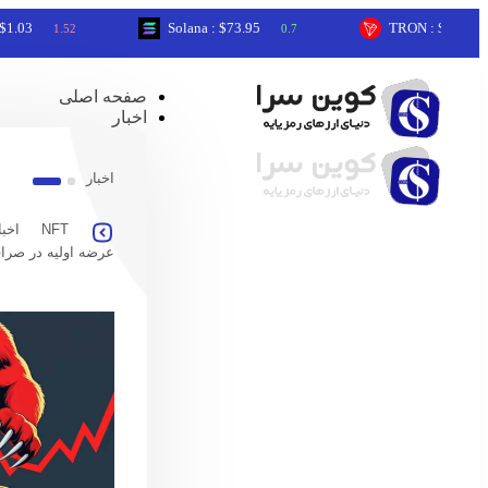
Solana : $73.95
TRON : $0.33
1.52
0.7
0.16
صفحه اصلی
اخبار
اخبار
NFT
اخبا
عرضه اولیه در صرا