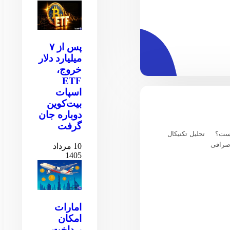
پس از ۷
میلیارد دلار
خروج،
ETF
اسپات
بیت‌کوین
دوباره جان
گرفت
یست؟
تحلیل تکنیکال
صرافی
10 مرداد
1405
امارات
امکان
پرداخت