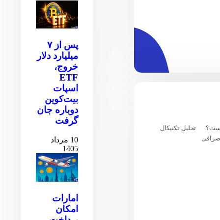
پس از ۷
میلیارد دلار
خروج،
ETF
اسپات
بیت‌کوین
دوباره جان
گرفت
یست؟
تحلیل تکنیکال
صرافی
10 مرداد
1405
امارات
امکان
پرداخت