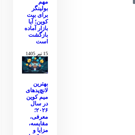
مهم
بولینگر
برای بیت
کوین‌‌؛ آیا
بازار آماده
بازگشت
است
15 تیر 1405
بهترین
لانچ‌پدهای
میم کوین
در سال
۲۰۲۶؛
معرفی،
مقایسه،
مزایا و