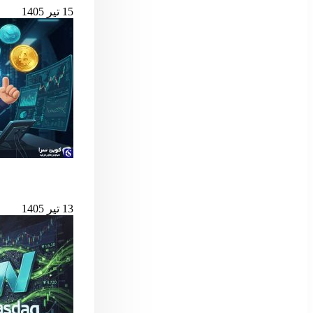
15 تیر 1405
بهترین لانچ‌پدهای میم کوین 
13 تیر 1405