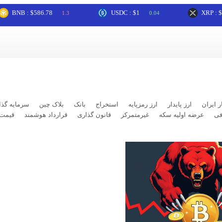
B : $586.78
USDC : $1
XRP : $1.03
1.3
0.04
ر ایران
ارز پایدار
ارز رمزپایه
استخراج
بانک
بلاک چین
سرمایه گذا
فی
عرضه اولیه سکه
غیرمتمرکز
قانون گذاری
قرارداد هوشمند
قیمت