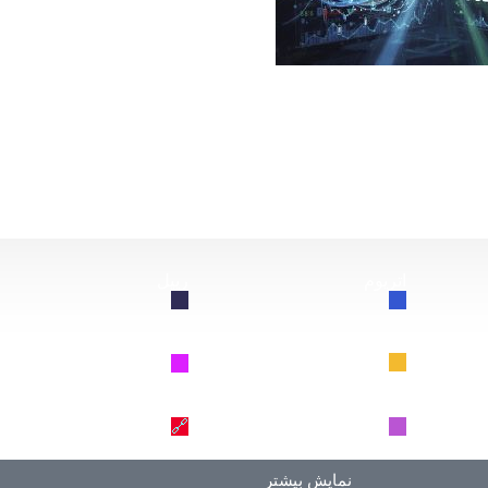
از این سقوط کند، چه اتفاقی برای بیت‌کوین خواهد افتاد؟
اتریوم
ریپل
🔗
🔗
BNB
سولانا
🔗
🔗
دوج کوین
ترون
🔗
🔗
نمایش بیشتر