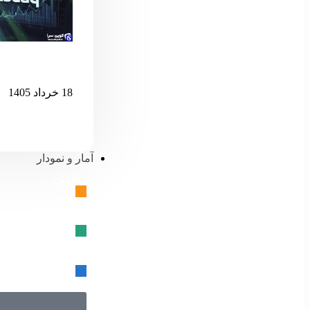
اگر نزدک بیش 
18 خرداد 1405
آمار و نمودار
بیتکوین
🔗
تتر
🔗
USD کوین
🔗