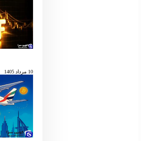
پس از ۷ میلیارد دلار خروج، ETF اسپات بیت‌کوین دوباره جان گرفت
10 مرداد 1405