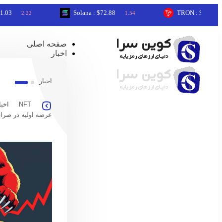
Solana : $72.88
TRON : $0.33
2.22
1.54
0.05
صفحه اصلی
اخبار
اخبار
NFT
اخبا
عرضه اولیه در صرا