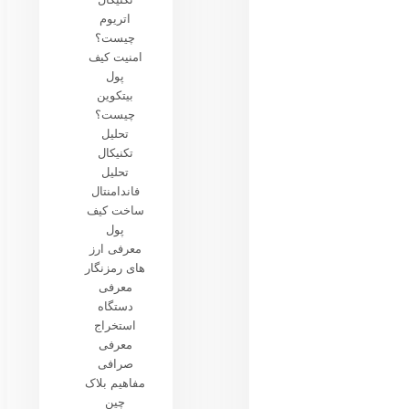
اتریوم
چیست؟
امنیت کیف
پول
بیتکوین
چیست؟
تحلیل
تکنیکال
تحلیل
فاندامنتال
ساخت کیف
پول
معرفی ارز
های رمزنگار
معرفی
دستگاه
استخراج
معرفی
صرافی
مفاهیم بلاک
چین