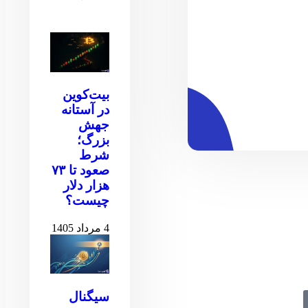
بیت‌کوین
در آستانه
جهش
بزرگ؛
شرط
صعود تا ۷۳
هزار دلار
چیست؟
4 مرداد 1405
سیگنال