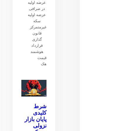
عرضه اولیه
در صرافی
عرضه اولیه
سکه
غیرمتمرکز
قانون
گذاری
قرارداد
هوشمند
قیمت
هک
شرط
کلیدی
پایان بازار
نزولی