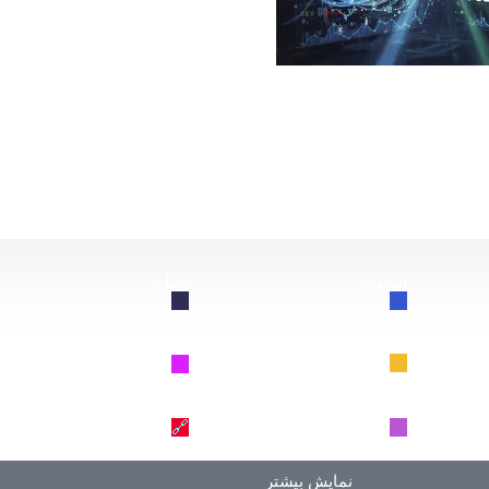
از این سقوط کند، چه اتفاقی برای بیت‌کوین خواهد افتاد؟
اتریوم
ریپل
🔗
🔗
BNB
سولانا
🔗
🔗
دوج کوین
ترون
🔗
🔗
نمایش بیشتر