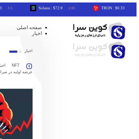
Solana : $72.9
TRON : $0.33
2.05
0.24
صفحه اصلی
اخبار
اخبار
NFT
اخبا
عرضه اولیه در صرا