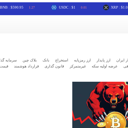
$590.95
USDC : $1
XRP : $1.03
1.27
0.01
3.5
ر ایران
ارز پایدار
ارز رمزپایه
استخراج
بانک
بلاک چین
سرمایه گذا
فی
عرضه اولیه سکه
غیرمتمرکز
قانون گذاری
قرارداد هوشمند
قیمت