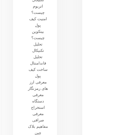
اتریوم
چیست؟
امنیت کیف
پول
بیتکوین
چیست؟
تحلیل
تکنیکال
تحلیل
فاندامنتال
ساخت کیف
پول
معرفی ارز
های رمزنگار
معرفی
دستگاه
استخراج
معرفی
صرافی
مفاهیم بلاک
چین