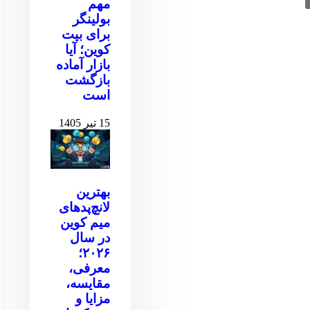
مهم
بولینگر
برای بیت
کوین‌‌؛ آیا
بازار آماده
بازگشت
است
15 تیر 1405
بهترین
لانچ‌پدهای
میم کوین
در سال
۲۰۲۶؛
معرفی،
مقایسه،
مزایا و