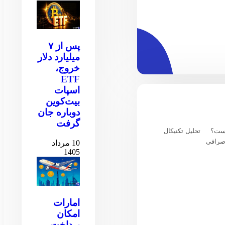
پس از ۷
میلیارد دلار
خروج،
ETF
اسپات
بیت‌کوین
دوباره جان
گرفت
یست؟
تحلیل تکنیکال
صرافی
10 مرداد
1405
امارات
امکان
پرداخت