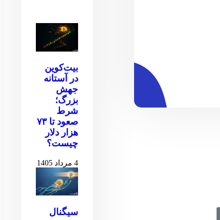
بیت‌کوین
در آستانه
جهش
بزرگ؛
شرط
صعود تا ۷۳
هزار دلار
چیست؟
4 مرداد 1405
سیگنال