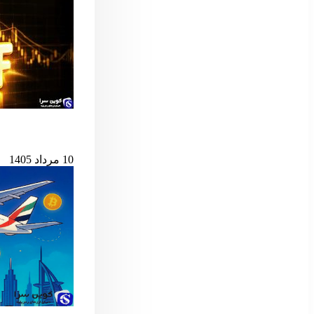
پس از ۷ میلیارد دلار خروج، ETF اسپات بیت‌کوین دوباره جان گرفت
10 مرداد 1405