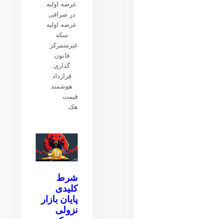
عرضه اولیه
در صرافی
عرضه اولیه
سکه
غیرمتمرکز
قانون
گذاری
قرارداد
هوشمند
قیمت
هک
شرط
کلیدی
پایان بازار
نزولی