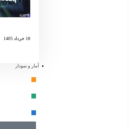
اگر نزدک بیش 
18 خرداد 1405
آمار و نمودار
بیتکوین
🔗
تتر
🔗
USD کوین
🔗