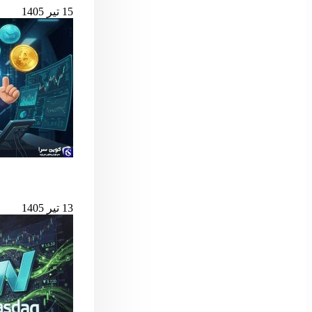
15 تیر 1405
بهترین لانچ‌پدهای میم کوین 
13 تیر 1405