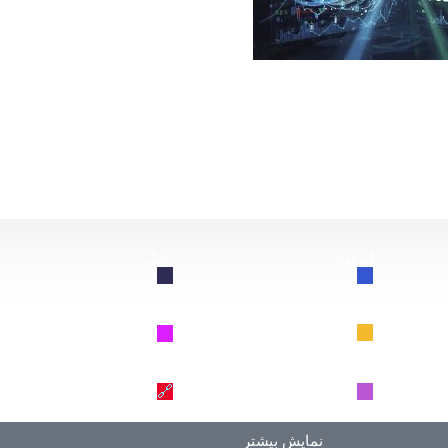
از این سقوط کند، چه اتفاقی برای بیت‌کوین خواهد افتاد؟
اتریوم
ریپل
🔗
🔗
BNB
سولانا
🔗
🔗
دوج کوین
ترون
🔗
🔗
نمایش بیشتر