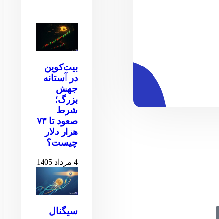
بیت‌کوین
در آستانه
جهش
بزرگ؛
شرط
صعود تا ۷۳
هزار دلار
چیست؟
4 مرداد 1405
سیگنال