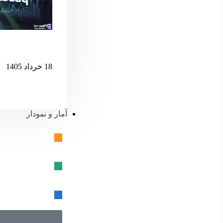
اگر نزدک بیش 
18 خرداد 1405
آمار و نمودار
بیتکوین
🔗
تتر
🔗
USD کوین
🔗