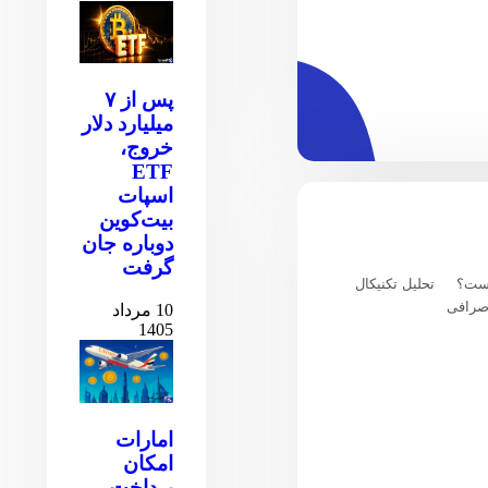
پس از ۷
میلیارد دلار
خروج،
ETF
اسپات
بیت‌کوین
دوباره جان
گرفت
یست؟
تحلیل تکنیکال
صرافی
10 مرداد
1405
امارات
امکان
پرداخت