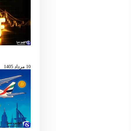
پس از ۷ میلیارد دلار خروج، ETF اسپات بیت‌کوین دوباره جان گرفت
10 مرداد 1405