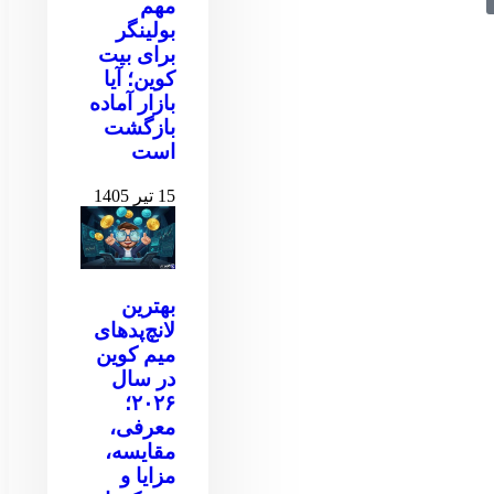
مهم
بولینگر
برای بیت
کوین‌‌؛ آیا
بازار آماده
بازگشت
است
15 تیر 1405
بهترین
لانچ‌پدهای
میم کوین
در سال
۲۰۲۶؛
معرفی،
مقایسه،
مزایا و