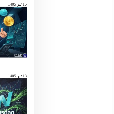
15 تیر 1405
بهترین لانچ‌پدهای میم کوین 
13 تیر 1405