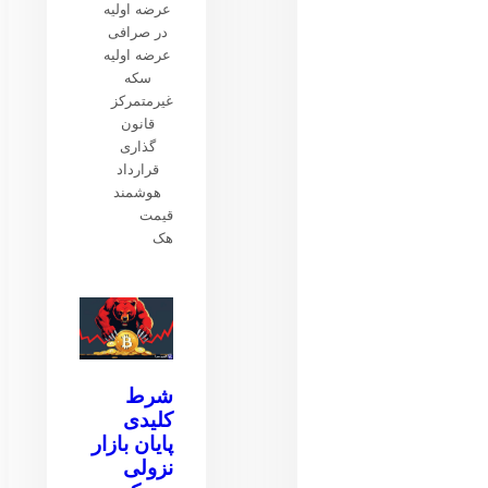
عرضه اولیه
در صرافی
عرضه اولیه
سکه
غیرمتمرکز
قانون
گذاری
قرارداد
هوشمند
قیمت
هک
شرط
کلیدی
پایان بازار
نزولی