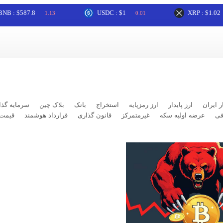
$587.8
USDC : $1
XRP : $1.02
1.13
0.01
2.22
ر ایران
ارز پایدار
ارز رمزپایه
استخراج
بانک
بلاک چین
سرمایه گذا
فی
عرضه اولیه سکه
غیرمتمرکز
قانون گذاری
قرارداد هوشمند
قیمت