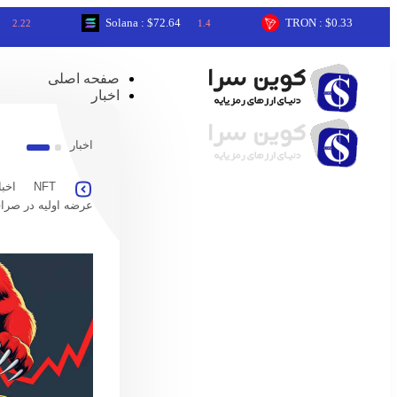
Solana : $72.64
TRON : $0.33
1.4
0.3
صفحه اصلی
اخبار
اخبار
NFT
اخبا
عرضه اولیه در صرا