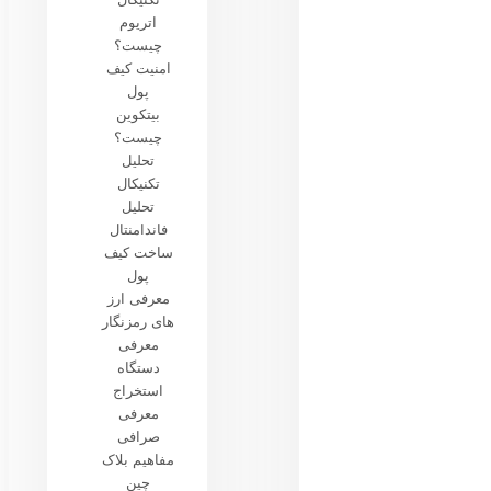
اتریوم
چیست؟
امنیت کیف
پول
بیتکوین
چیست؟
تحلیل
تکنیکال
تحلیل
فاندامنتال
ساخت کیف
پول
معرفی ارز
های رمزنگار
معرفی
دستگاه
استخراج
معرفی
صرافی
مفاهیم بلاک
چین