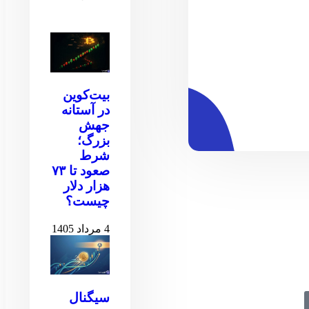
بیت‌کوین
در آستانه
جهش
بزرگ؛
شرط
صعود تا ۷۳
هزار دلار
چیست؟
4 مرداد 1405
سیگنال