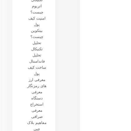
اتریوم
چیست؟
امنیت کیف
پول
بیتکوین
چیست؟
تحلیل
تکنیکال
تحلیل
فاندامنتال
ساخت کیف
پول
معرفی ارز
های رمزنگار
معرفی
دستگاه
استخراج
معرفی
صرافی
مفاهیم بلاک
چین