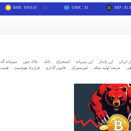
BNB : $593.47
USDC : $1
XRP : $1.05
1.3
1.4
ر ایران
ارز پایدار
ارز رمزپایه
استخراج
بانک
بلاک چین
سرمایه گذا
فی
عرضه اولیه سکه
غیرمتمرکز
قانون گذاری
قرارداد هوشمند
قیمت