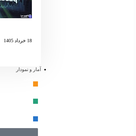
اگر نزدک بیش 
18 خرداد 1405
آمار و نمودار
بیتکوین
🔗
تتر
🔗
USD کوین
🔗