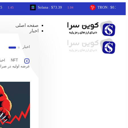
Solana : $73.39
TRON : $0.33
5
1.04
0.08
صفحه اصلی
اخبار
اخبار
NFT
اخبا
عرضه اولیه در صرا