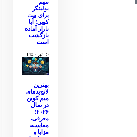
مهم
بولینگر
برای بیت
کوین‌‌؛ آیا
بازار آماده
بازگشت
است
15 تیر 1405
بهترین
لانچ‌پدهای
میم کوین
در سال
۲۰۲۶؛
معرفی،
مقایسه،
مزایا و