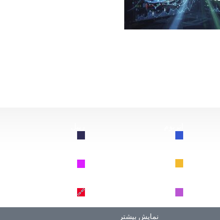
از این سقوط کند، چه اتفاقی برای بیت‌کوین خواهد افتاد؟
اتریوم
ریپل
🔗
🔗
BNB
سولانا
🔗
🔗
دوج کوین
ترون
🔗
🔗
نمایش بیشتر