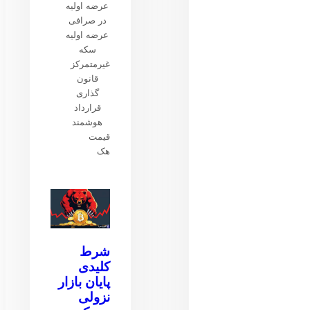
عرضه اولیه
در صرافی
عرضه اولیه
سکه
غیرمتمرکز
قانون
گذاری
قرارداد
هوشمند
قیمت
هک
شرط
کلیدی
پایان بازار
نزولی