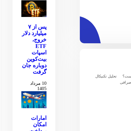
پس از ۷
میلیارد دلار
خروج،
ETF
اسپات
بیت‌کوین
دوباره جان
گرفت
یست؟
تحلیل تکنیکال
صرافی
10 مرداد
1405
امارات
امکان
پرداخت