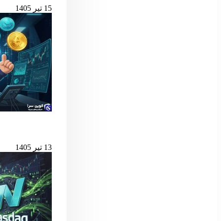
15 تیر 1405
بهترین لانچ‌پدهای میم کوین 
13 تیر 1405