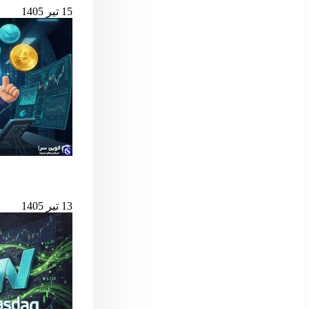
15 تیر 1405
بهترین لانچ‌پدهای میم کوین 
13 تیر 1405