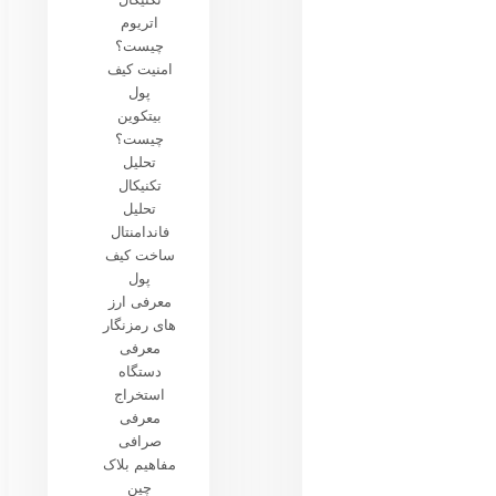
اتریوم
چیست؟
امنیت کیف
پول
بیتکوین
چیست؟
تحلیل
تکنیکال
تحلیل
فاندامنتال
ساخت کیف
پول
معرفی ارز
های رمزنگار
معرفی
دستگاه
استخراج
معرفی
صرافی
مفاهیم بلاک
چین