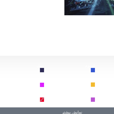
از این سقوط کند، چه اتفاقی برای بیت‌کوین خواهد افتاد؟
اتریوم
ریپل
🔗
🔗
BNB
سولانا
🔗
🔗
دوج کوین
ترون
🔗
🔗
نمایش بیشتر