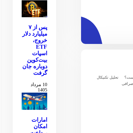
پس از ۷
میلیارد دلار
خروج،
ETF
اسپات
بیت‌کوین
دوباره جان
گرفت
یست؟
تحلیل تکنیکال
صرافی
10 مرداد
1405
امارات
امکان
پرداخت