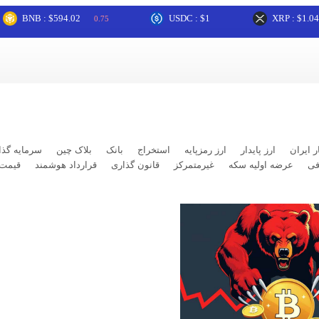
NB : $594.02
USDC : $1
XRP : $1.04
0.75
2.0
ر ایران
ارز پایدار
ارز رمزپایه
استخراج
بانک
بلاک چین
سرمایه گذا
فی
عرضه اولیه سکه
غیرمتمرکز
قانون گذاری
قرارداد هوشمند
قیمت