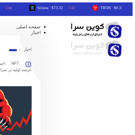
Solana : $73.32
TRON : $0.33
4
1.05
0.32
صفحه اصلی
اخبار
اخبار
NFT
اخبا
عرضه اولیه در صرا