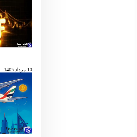
پس از ۷ میلیارد دلار خروج، ETF اسپات بیت‌کوین دوباره جان گرفت
10 مرداد 1405