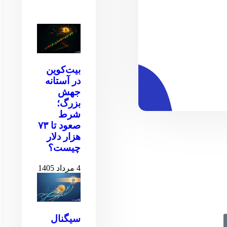
بیت‌کوین
در آستانه
جهش
بزرگ؛
شرط
صعود تا ۷۳
هزار دلار
چیست؟
4 مرداد 1405
سیگنال