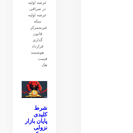
عرضه اولیه
در صرافی
عرضه اولیه
سکه
غیرمتمرکز
قانون
گذاری
قرارداد
هوشمند
قیمت
هک
شرط
کلیدی
پایان بازار
نزولی