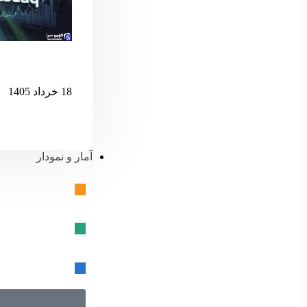
اگر نزدک بیش 
18 خرداد 1405
آمار و نمودار
بیتکوین
🔗
تتر
🔗
USD کوین
🔗