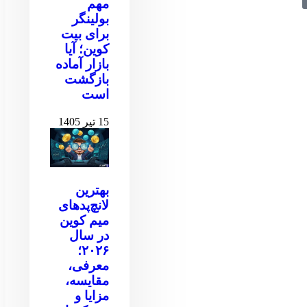
مهم
بولینگر
برای بیت
کوین‌‌؛ آیا
بازار آماده
بازگشت
است
15 تیر 1405
بهترین
لانچ‌پدهای
میم کوین
در سال
۲۰۲۶؛
معرفی،
مقایسه،
مزایا و