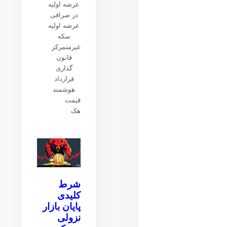
عرضه اولیه
در صرافی
عرضه اولیه
سکه
غیرمتمرکز
قانون
گذاری
قرارداد
هوشمند
قیمت
هک
شرط
کلیدی
پایان بازار
نزولی