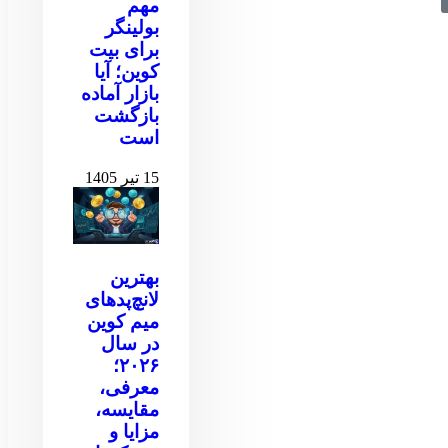
مهم
بولینگر
برای بیت
کوین‌‌؛ آیا
بازار آماده
بازگشت
است
15 تیر 1405
بهترین
لانچ‌پدهای
میم کوین
در سال
۲۰۲۶؛
معرفی،
مقایسه،
مزایا و