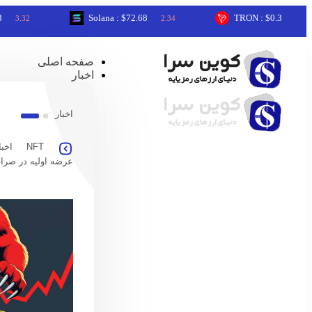
Solana : $72.68
TRON : $0.33
2
2.34
0.34
صفحه اصلی
اخبار
اخبار
NFT
اخبا
عرضه اولیه در صرا