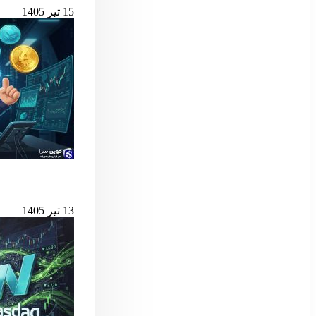
15 تیر 1405
بهترین لانچ‌پدهای میم کوین 
13 تیر 1405