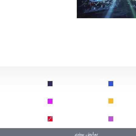
از این سقوط کند، چه اتفاقی برای بیت‌کوین خواهد افتاد؟
اتریوم
ریپل
🔗
🔗
BNB
سولانا
🔗
🔗
دوج کوین
ترون
🔗
🔗
نمایش بیشتر