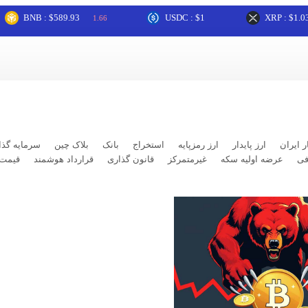
BNB : $589.93
USDC : $1
XRP : $1.03
1.66
3.3
ر ایران
ارز پایدار
ارز رمزپایه
استخراج
بانک
بلاک چین
سرمایه گذا
فی
عرضه اولیه سکه
غیرمتمرکز
قانون گذاری
قرارداد هوشمند
قیمت