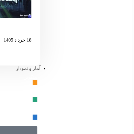
اگر نزدک بیش 
18 خرداد 1405
آمار و نمودار
بیتکوین
🔗
تتر
🔗
USD کوین
🔗