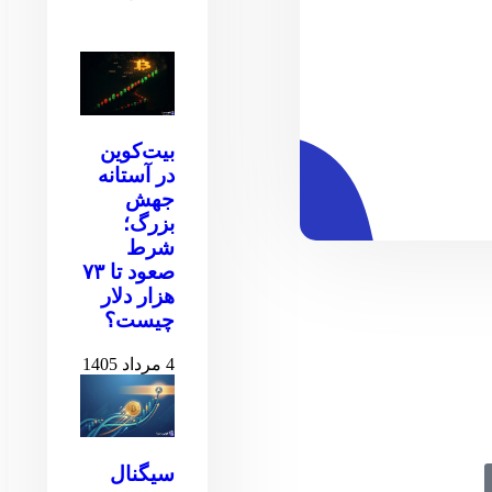
بیت‌کوین
در آستانه
جهش
بزرگ؛
شرط
صعود تا ۷۳
هزار دلار
چیست؟
4 مرداد 1405
سیگنال