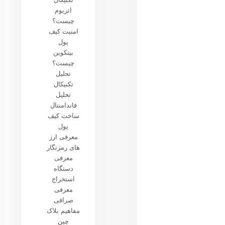
اتریوم
چیست؟
امنیت کیف
پول
بیتکوین
چیست؟
تحلیل
تکنیکال
تحلیل
فاندامنتال
ساخت کیف
پول
معرفی ارز
های رمزنگار
معرفی
دستگاه
استخراج
معرفی
صرافی
مفاهیم بلاک
چین