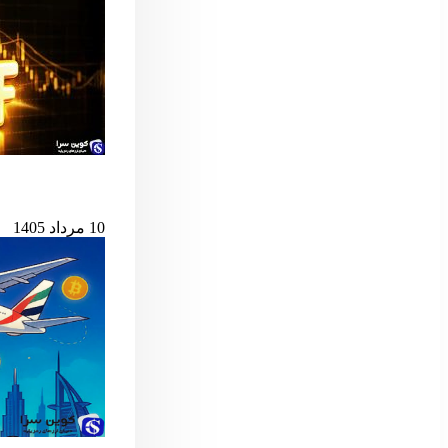
پس از ۷ میلیارد دلار خروج، ETF اسپات بیت‌کوین دوباره جان گرفت
10 مرداد 1405