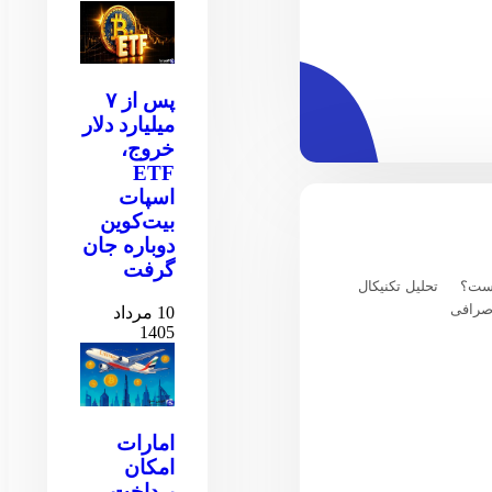
پس از ۷
میلیارد دلار
خروج،
ETF
اسپات
بیت‌کوین
دوباره جان
گرفت
یست؟
تحلیل تکنیکال
صرافی
10 مرداد
1405
امارات
امکان
پرداخت