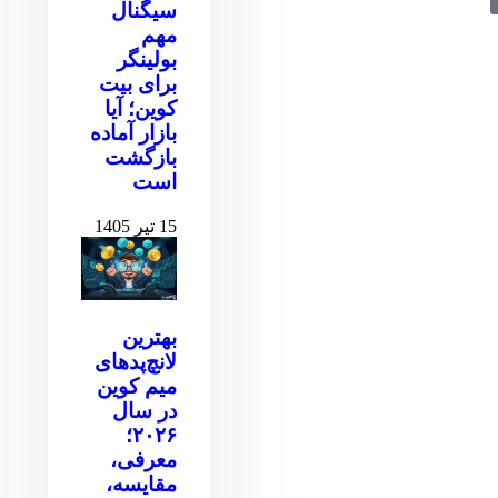
سیگنال
مهم
بولینگر
برای بیت
کوین‌‌؛ آیا
بازار آماده
بازگشت
است
15 تیر 1405
بهترین
لانچ‌پدهای
میم کوین
در سال
۲۰۲۶؛
معرفی،
مقایسه،