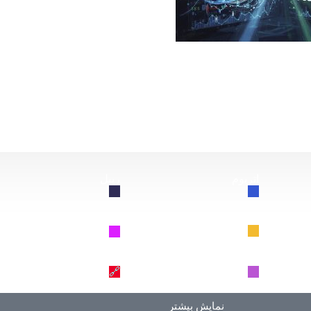
از این سقوط کند، چه اتفاقی برای بیت‌کوین خواهد افتاد؟
اتریوم
ریپل
🔗
🔗
BNB
سولانا
🔗
🔗
دوج کوین
ترون
🔗
🔗
نمایش بیشتر