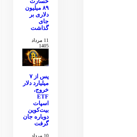
خسارت
۸۹ میلیون
دلاری بر
جای
گذاشت
11 مرداد
1405
پس از ۷
میلیارد دلار
خروج،
ETF
اسپات
بیت‌کوین
دوباره جان
گرفت
10 مرداد