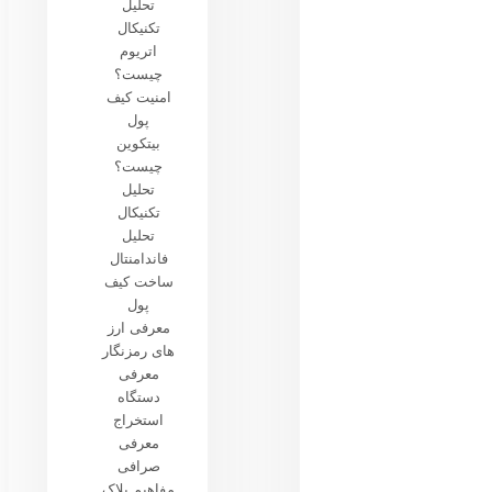
تحلیل
تکنیکال
اتریوم
چیست؟
امنیت کیف
پول
بیتکوین
چیست؟
تحلیل
تکنیکال
تحلیل
فاندامنتال
ساخت کیف
پول
معرفی ارز
های رمزنگار
معرفی
دستگاه
استخراج
معرفی
صرافی
مفاهیم بلاک