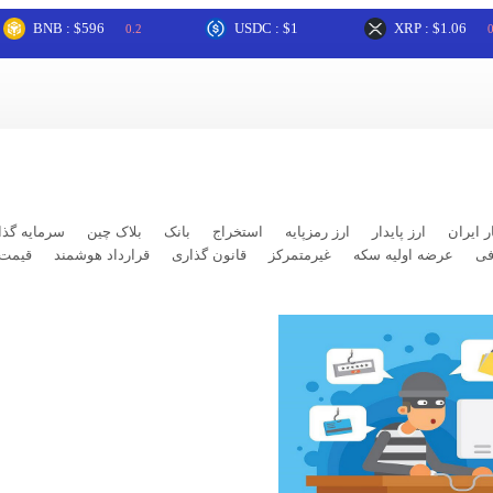
NB : $596
USDC : $1
XRP : $1.06
0.2
0.91
ر ایران
ارز پایدار
ارز رمزپایه
استخراج
بانک
بلاک چین
سرمایه گذا
فی
عرضه اولیه سکه
غیرمتمرکز
قانون گذاری
قرارداد هوشمند
قیمت