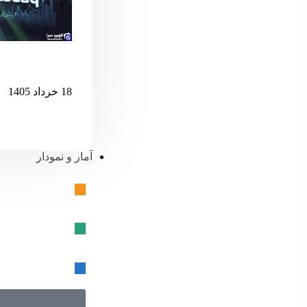
اگر نزدک بیش 
18 خرداد 1405
آمار و نمودار
بیتکوین
🔗
تتر
🔗
USD کوین
🔗