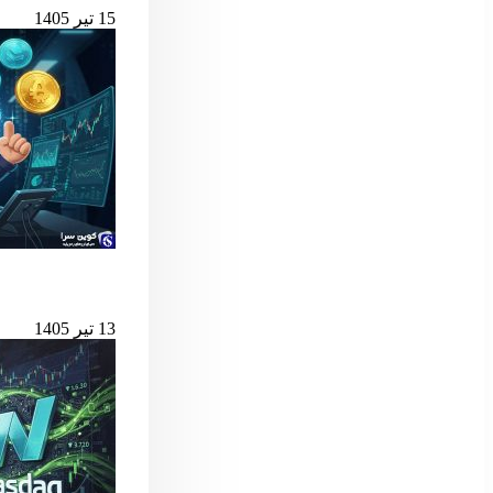
15 تیر 1405
بهترین لانچ‌پدهای میم کوین 
13 تیر 1405