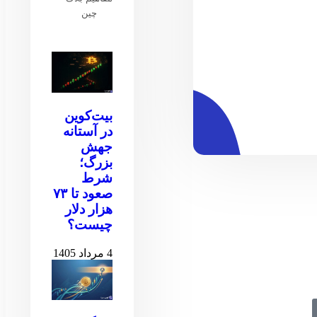
چین
بیت‌کوین
در آستانه
جهش
بزرگ؛
شرط
صعود تا ۷۳
هزار دلار
چیست؟
4 مرداد 1405