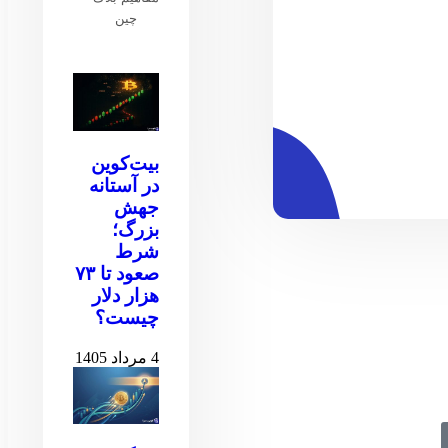
چین
بیت‌کوین
در آستانه
جهش
بزرگ؛
شرط
صعود تا ۷۳
هزار دلار
چیست؟
4 مرداد 1405