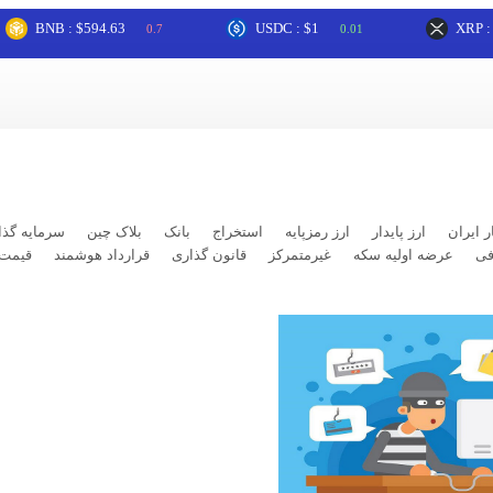
NB : $594.63
USDC : $1
XRP : $1.05
0.7
0.01
ر ایران
ارز پایدار
ارز رمزپایه
استخراج
بانک
بلاک چین
سرمایه گذا
فی
عرضه اولیه سکه
غیرمتمرکز
قانون گذاری
قرارداد هوشمند
قیمت