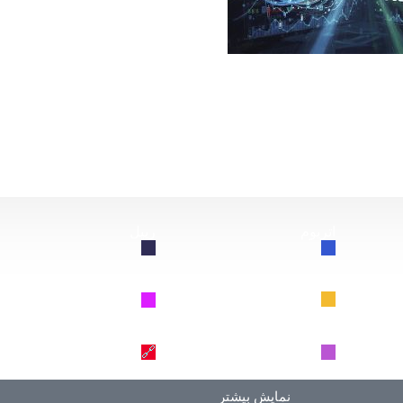
از این سقوط کند، چه اتفاقی برای بیت‌کوین خواهد افتاد؟
اتریوم
ریپل
🔗
🔗
BNB
سولانا
🔗
🔗
دوج کوین
ترون
🔗
🔗
نمایش بیشتر