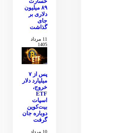
خسارت
۸۹ میلیون
دلاری بر
جای
گذاشت
11 مرداد
1405
پس از ۷
میلیارد دلار
خروج،
ETF
اسپات
بیت‌کوین
دوباره جان
گرفت
10 مرداد