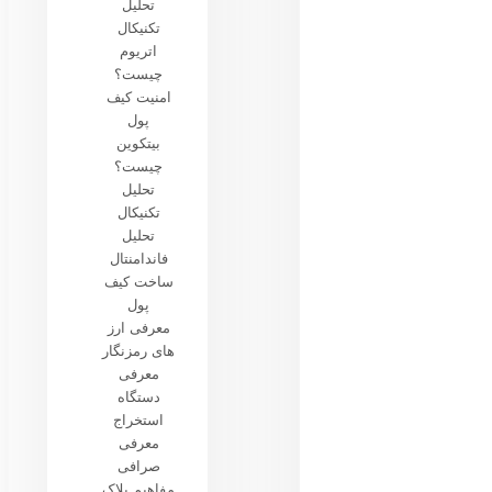
تحلیل
تکنیکال
اتریوم
چیست؟
امنیت کیف
پول
بیتکوین
چیست؟
تحلیل
تکنیکال
تحلیل
فاندامنتال
ساخت کیف
پول
معرفی ارز
های رمزنگار
معرفی
دستگاه
استخراج
معرفی
صرافی
مفاهیم بلاک