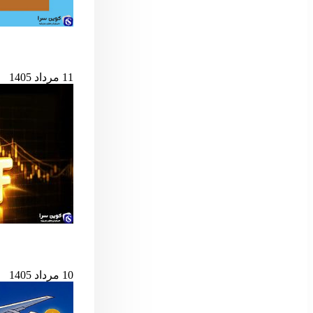
حمله به کیف‌پول‌های 
11 مرداد 1405
پس از ۷ میلیارد دلار خروج، ETF اسپات بیت‌کوین دوباره جان گرفت
10 مرداد 1405