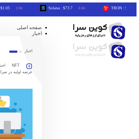
Solana : $73.7
TRON : $0.33
1.94
0.04
0.04
صفحه اصلی
اخبار
اخبار
NFT
اخبا
عرضه اولیه در صرا