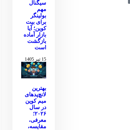
سیگنال
مهم
بولینگر
برای بیت
کوین‌‌؛ آیا
بازار آماده
بازگشت
است
15 تیر 1405
بهترین
لانچ‌پدهای
میم کوین
در سال
۲۰۲۶؛
معرفی،
مقایسه،