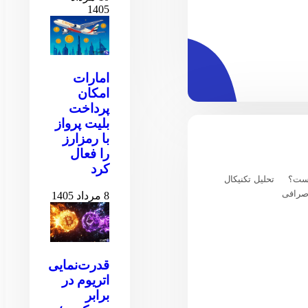
1405
امارات
امکان
پرداخت
بلیت پرواز
با رمزارز
را فعال
کرد
یست؟
تحلیل تکنیکال
صرافی
8 مرداد 1405
قدرت‌نمایی
اتریوم در
برابر