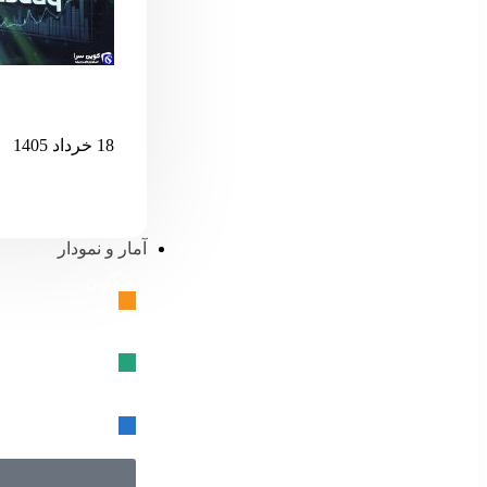
اگر نزدک بیش 
18 خرداد 1405
آمار و نمودار
بیتکوین
🔗
تتر
🔗
USD کوین
🔗