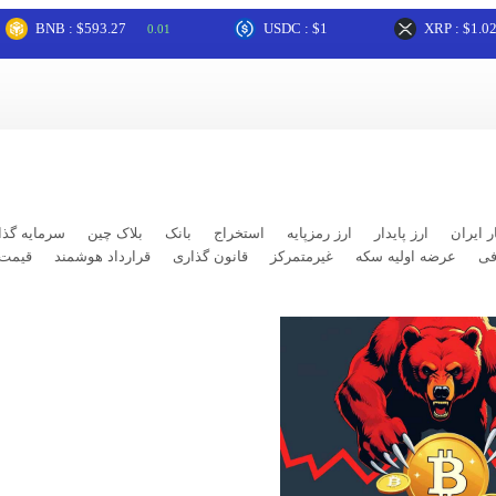
B : $593.27
USDC : $1
XRP : $1.02
0.01
1.75
ر ایران
ارز پایدار
ارز رمزپایه
استخراج
بانک
بلاک چین
سرمایه گذا
فی
عرضه اولیه سکه
غیرمتمرکز
قانون گذاری
قرارداد هوشمند
قیمت