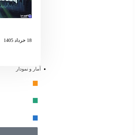
اگر نزدک بیش 
18 خرداد 1405
آمار و نمودار
بیتکوین
🔗
تتر
🔗
USD کوین
🔗