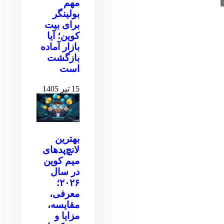
مهم
بولینگر
برای بیت
کوین‌‌؛ آیا
بازار آماده
بازگشت
است
15 تیر 1405
بهترین
لانچ‌پدهای
میم کوین
در سال
۲۰۲۶؛
معرفی،
مقایسه،
مزایا و