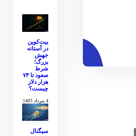
بیت‌کوین
در آستانه
جهش
بزرگ؛
شرط
صعود تا ۷۳
هزار دلار
چیست؟
4 مرداد 1405
سیگنال