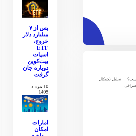
پس از ۷
میلیارد دلار
خروج،
ETF
اسپات
بیت‌کوین
دوباره جان
گرفت
یست؟
تحلیل تکنیکال
صرافی
10 مرداد
1405
امارات
امکان
پرداخت