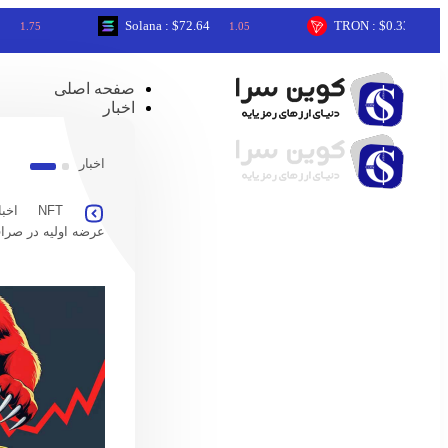
Solana : $72.64
TRON : $0.33
1.05
0.05
صفحه اصلی
اخبار
اخبار
NFT
اخبا
عرضه اولیه در صرا