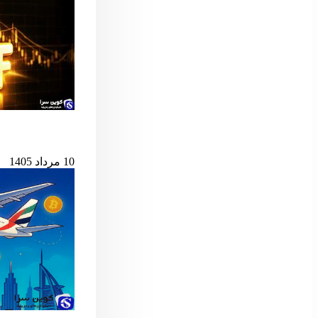
پس از ۷ میلیارد دلار خروج، ETF اسپات بیت‌کوین دوباره جان گرفت
10 مرداد 1405