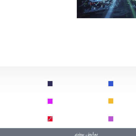
از این سقوط کند، چه اتفاقی برای بیت‌کوین خواهد افتاد؟
اتریوم
ریپل
🔗
🔗
BNB
سولانا
🔗
🔗
دوج کوین
ترون
🔗
🔗
نمایش بیشتر