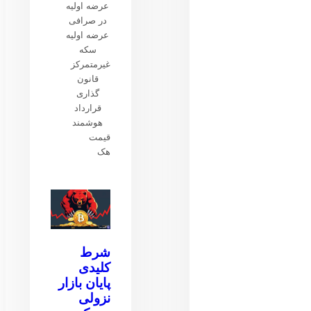
عرضه اولیه
در صرافی
عرضه اولیه
سکه
غیرمتمرکز
قانون
گذاری
قرارداد
هوشمند
قیمت
هک
شرط
کلیدی
پایان بازار
نزولی