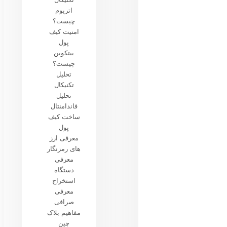
اتریوم
چیست؟
امنیت کیف
پول
بیتکوین
چیست؟
تحلیل
تکنیکال
تحلیل
فاندامنتال
ساخت کیف
پول
معرفی ارز
های رمزنگار
معرفی
دستگاه
استخراج
معرفی
صرافی
مفاهیم بلاک
چین