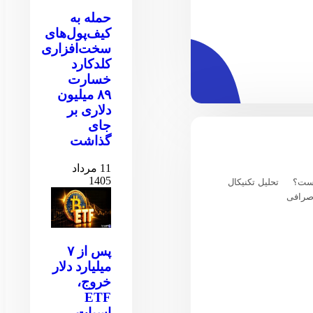
حمله به
کیف‌پول‌های
سخت‌افزاری
کلدکارد
خسارت
۸۹ میلیون
دلاری بر
جای
گذاشت
11 مرداد
1405
یست؟
تحلیل تکنیکال
صرافی
پس از ۷
میلیارد دلار
خروج،
ETF
اسپات