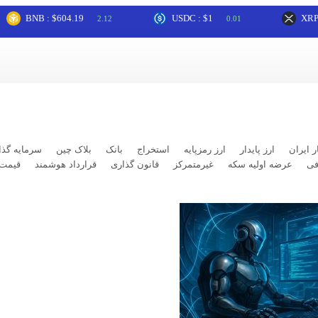
BNB : $604.19
USDC : $1
XRP : $1.
2.12
0.01
ر ایران
ارز پایدار
ارز رمزپایه
استخراج
بانک
بلاک چین
سرمایه گذا
فی
عرضه اولیه سکه
غیرمتمرکز
قانون گذاری
قرارداد هوشمند
قیمت