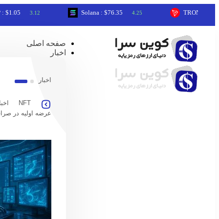
05
Solana : $76.35
TRON : $0.33
3.12
4.25
0.3
صفحه اصلی
اخبار
اخبار
NFT
اخبا
عرضه اولیه در صرا