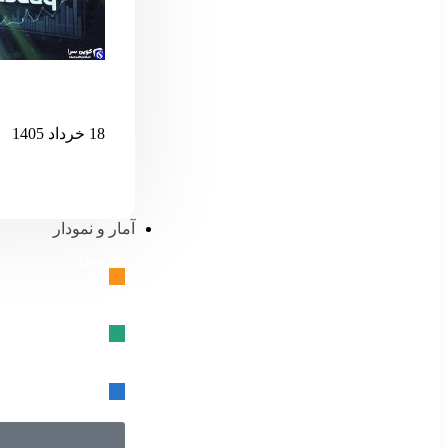
اگر نزدک بیش 
18 خرداد 1405
آمار و نمودار
بیتکوین
🔗
تتر
🔗
USD کوین
🔗