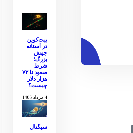
بیت‌کوین
در آستانه
جهش
بزرگ؛
شرط
صعود تا ۷۳
هزار دلار
چیست؟
4 مرداد 1405
سیگنال