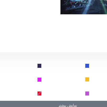
از این سقوط کند، چه اتفاقی برای بیت‌کوین خواهد افتاد؟
اتریوم
ریپل
🔗
🔗
BNB
سولانا
🔗
🔗
دوج کوین
ترون
🔗
🔗
نمایش بیشتر