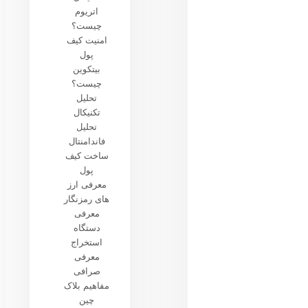
اتریوم
چیست؟
امنیت کیف
پول
بیتکوین
چیست؟
تحلیل
تکنیکال
تحلیل
فاندامنتال
ساخت کیف
پول
معرفی ارز
های رمزنگار
معرفی
دستگاه
استخراج
معرفی
صرافی
مفاهیم بلاک
چین