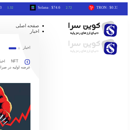
Solana : $74.6
TRON : $0.33
2
2.72
0.05
صفحه اصلی
اخبار
اخبار
NFT
اخبا
عرضه اولیه در صرا