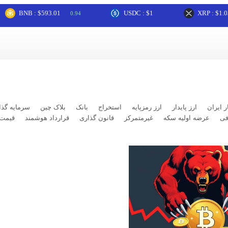
NB : $593.01
USDC : $1
XRP : $1.03
0.94
1.3
ر ایران
ارز پایدار
ارز رمزپایه
استخراج
بانک
بلاک چین
سرمایه گذا
فی
عرضه اولیه سکه
غیرمتمرکز
قانون گذاری
قرارداد هوشمند
قیمت