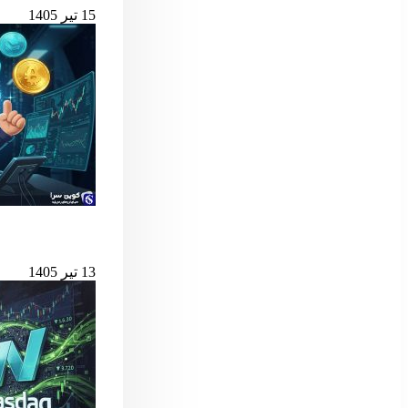
15 تیر 1405
بهترین لانچ‌پدهای میم کوین 
13 تیر 1405