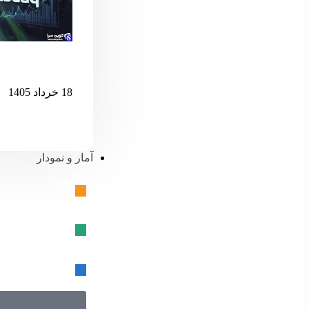
اگر نزدک بیش 
18 خرداد 1405
آمار و نمودار
بیتکوین
🔗
تتر
🔗
USD کوین
🔗