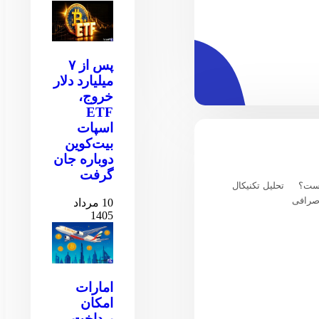
پس از ۷
میلیارد دلار
خروج،
ETF
اسپات
بیت‌کوین
دوباره جان
گرفت
یست؟
تحلیل تکنیکال
صرافی
10 مرداد
1405
امارات
امکان
پرداخت