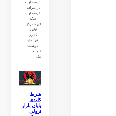
عرضه اولیه
در صرافی
عرضه اولیه
سکه
غیرمتمرکز
قانون
گذاری
قرارداد
هوشمند
قیمت
هک
شرط
کلیدی
پایان بازار
نزولی