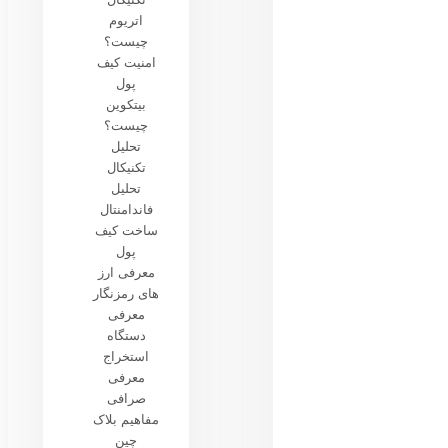
اتریوم
چیست؟
امنیت کیف
پول
بیتکوین
چیست؟
تحلیل
تکنیکال
تحلیل
فاندامنتال
ساخت کیف
پول
معرفی ارز
های رمزنگار
معرفی
دستگاه
استخراج
معرفی
صرافی
مفاهیم بلاک
چین