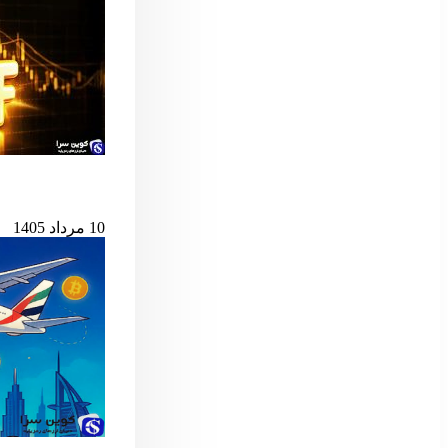
پس از ۷ میلیارد دلار خروج، ETF اسپات بیت‌کوین دوباره جان گرفت
10 مرداد 1405