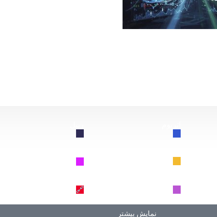
از این سقوط کند، چه اتفاقی برای بیت‌کوین خواهد افتاد؟
اتریوم
ریپل
🔗
🔗
BNB
سولانا
🔗
🔗
دوج کوین
ترون
🔗
🔗
نمایش بیشتر