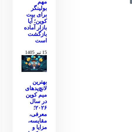
مهم
بولینگر
برای بیت
کوین‌‌؛ آیا
بازار آماده
بازگشت
است
15 تیر 1405
بهترین
لانچ‌پدهای
میم کوین
در سال
۲۰۲۶؛
معرفی،
مقایسه،
مزایا و