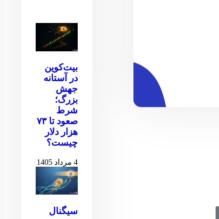
بیت‌کوین
در آستانه
جهش
بزرگ؛
شرط
صعود تا ۷۳
هزار دلار
چیست؟
4 مرداد 1405
سیگنال