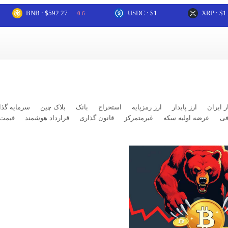
BNB : $592.27
USDC : $1
XRP : $1.03
0.6
2.
ر ایران
ارز پایدار
ارز رمزپایه
استخراج
بانک
بلاک چین
سرمایه گذا
فی
عرضه اولیه سکه
غیرمتمرکز
قانون گذاری
قرارداد هوشمند
قیمت