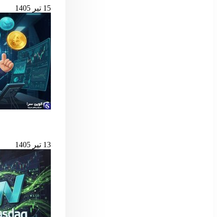
15 تیر 1405
بهترین لانچ‌پدهای میم کوین 
13 تیر 1405