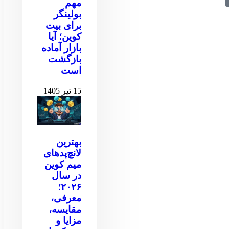
مهم
بولینگر
برای بیت
کوین‌‌؛ آیا
بازار آماده
بازگشت
است
15 تیر 1405
بهترین
لانچ‌پدهای
میم کوین
در سال
۲۰۲۶؛
معرفی،
مقایسه،
مزایا و