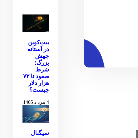
بیت‌کوین
در آستانه
جهش
بزرگ؛
شرط
صعود تا ۷۳
هزار دلار
چیست؟
4 مرداد 1405
سیگنال