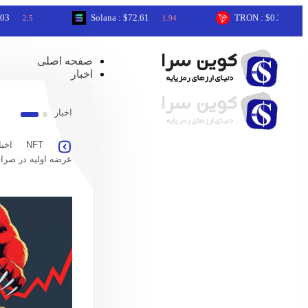
Solana : $72.61
TRON : $0.33
5
1.94
0.1
صفحه اصلی
اخبار
اخبار
NFT
اخبا
عرضه اولیه در صرا