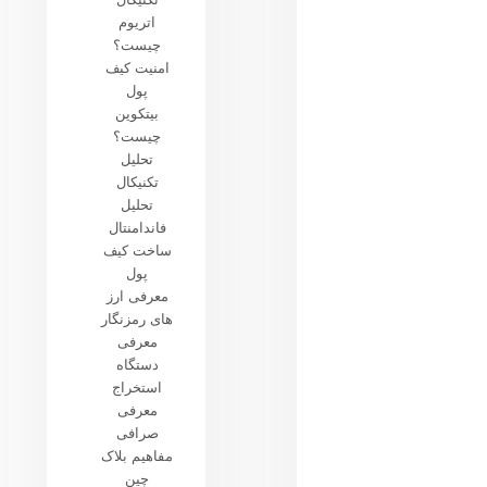
اتریوم
چیست؟
امنیت کیف
پول
بیتکوین
چیست؟
تحلیل
تکنیکال
تحلیل
فاندامنتال
ساخت کیف
پول
معرفی ارز
های رمزنگار
معرفی
دستگاه
استخراج
معرفی
صرافی
مفاهیم بلاک
چین