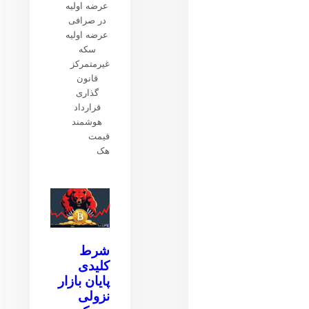
عرضه اولیه
در صرافی
عرضه اولیه
سکه
غیرمتمرکز
قانون
گذاری
قرارداد
هوشمند
قیمت
هک
شرط
کلیدی
پایان بازار
نزولی