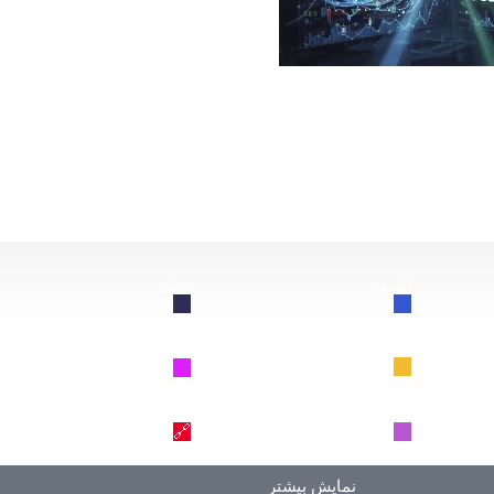
از این سقوط کند، چه اتفاقی برای بیت‌کوین خواهد افتاد؟
اتریوم
ریپل
🔗
🔗
BNB
سولانا
🔗
🔗
دوج کوین
ترون
🔗
🔗
نمایش بیشتر