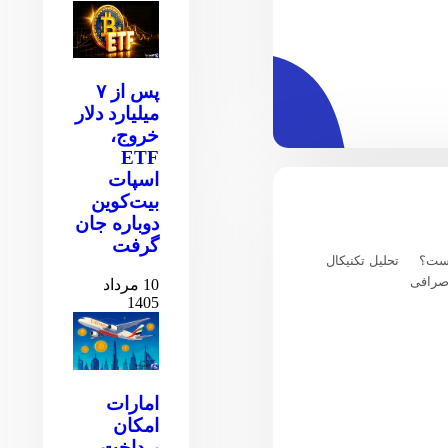
پس از ۷
میلیارد دلار
خروج،
ETF
اسپات
بیت‌کوین
دوباره جان
گرفت
یست؟
تحلیل تکنیکال
صرافی
10 مرداد
1405
امارات
امکان
پرداخت