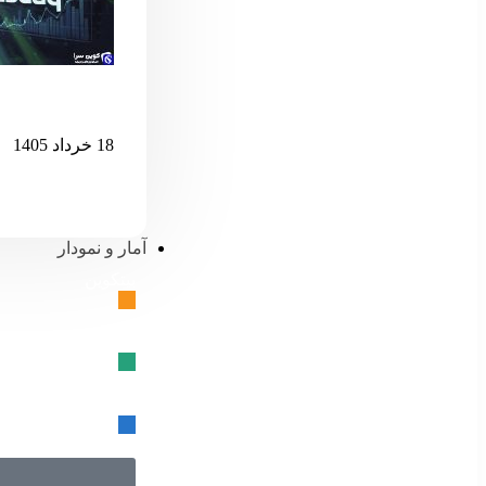
اگر نزدک بیش 
18 خرداد 1405
آمار و نمودار
بیتکوین
🔗
تتر
🔗
USD کوین
🔗