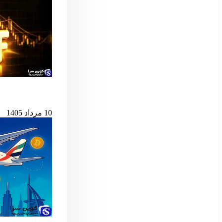
پس از ۷ میلیارد دلار خروج، ETF اسپات بیت‌کوین دوباره جان گرفت
10 مرداد 1405