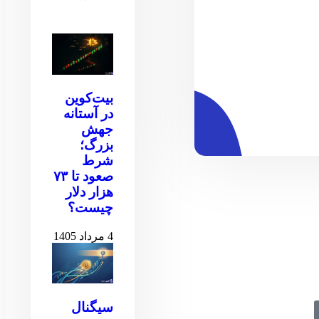
بیت‌کوین
در آستانه
جهش
بزرگ؛
شرط
صعود تا ۷۳
هزار دلار
چیست؟
4 مرداد 1405
سیگنال