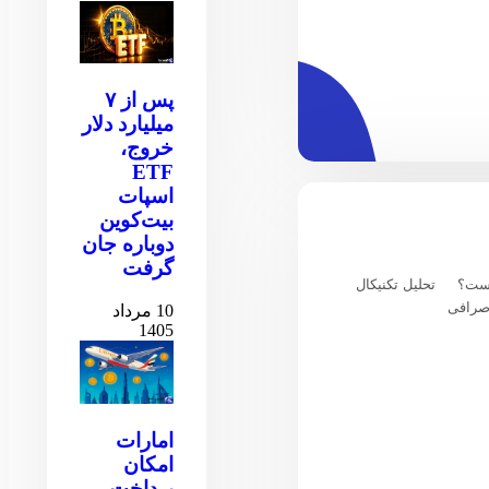
پس از ۷
میلیارد دلار
خروج،
ETF
اسپات
بیت‌کوین
دوباره جان
گرفت
یست؟
تحلیل تکنیکال
صرافی
10 مرداد
1405
امارات
امکان
پرداخت