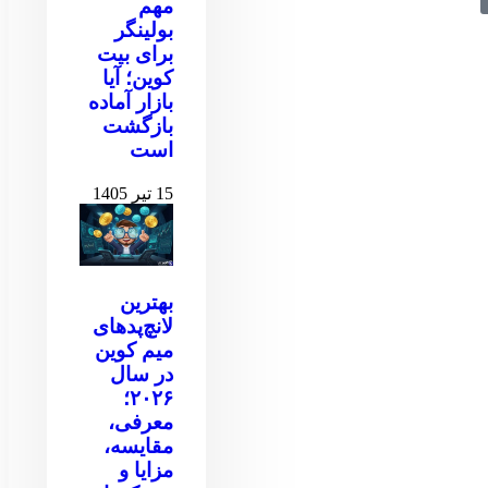
مهم
بولینگر
برای بیت
کوین‌‌؛ آیا
بازار آماده
بازگشت
است
15 تیر 1405
بهترین
لانچ‌پدهای
میم کوین
در سال
۲۰۲۶؛
معرفی،
مقایسه،
مزایا و