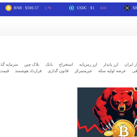
BNB : $586.57
USDC : $1
XRP : $1.
1.79
0.01
ر ایران
ارز پایدار
ارز رمزپایه
استخراج
بانک
بلاک چین
سرمایه گذا
فی
عرضه اولیه سکه
غیرمتمرکز
قانون گذاری
قرارداد هوشمند
قیمت