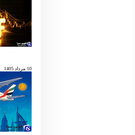
پس از ۷ میلیارد دلار خروج، ETF اسپات بیت‌کوین دوباره جان گرفت
10 مرداد 1405