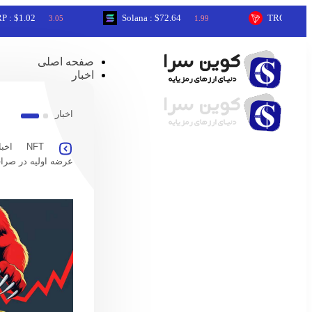
02
Solana : $72.64
TRON : $0.33
3.05
1.99
0.0
صفحه اصلی
اخبار
اخبار
NFT
اخبا
عرضه اولیه در صرا