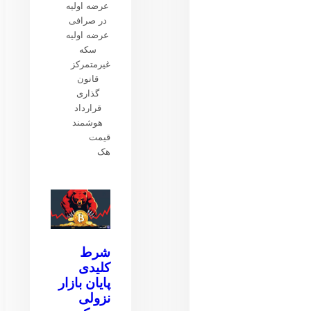
عرضه اولیه
در صرافی
عرضه اولیه
سکه
غیرمتمرکز
قانون
گذاری
قرارداد
هوشمند
قیمت
هک
شرط
کلیدی
پایان بازار
نزولی