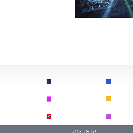
از این سقوط کند، چه اتفاقی برای بیت‌کوین خواهد افتاد؟
اتریوم
ریپل
🔗
🔗
BNB
سولانا
🔗
🔗
دوج کوین
ترون
🔗
🔗
نمایش بیشتر