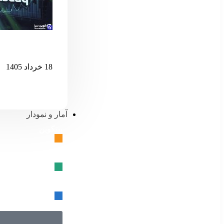
اگر نزدک بیش 
18 خرداد 1405
آمار و نمودار
بیتکوین
🔗
تتر
🔗
USD کوین
🔗