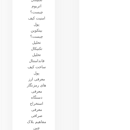
اتریوم
چیست؟
امنیت کیف
پول
بیتکوین
چیست؟
تحلیل
تکنیکال
تحلیل
فاندامنتال
ساخت کیف
پول
معرفی ارز
های رمزنگار
معرفی
دستگاه
استخراج
معرفی
صرافی
مفاهیم بلاک
چین