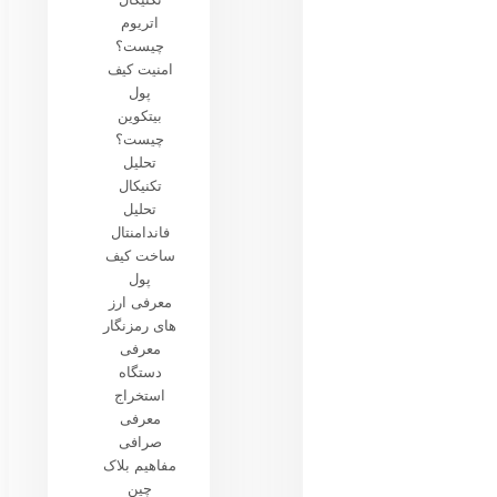
اتریوم
چیست؟
امنیت کیف
پول
بیتکوین
چیست؟
تحلیل
تکنیکال
تحلیل
فاندامنتال
ساخت کیف
پول
معرفی ارز
های رمزنگار
معرفی
دستگاه
استخراج
معرفی
صرافی
مفاهیم بلاک
چین