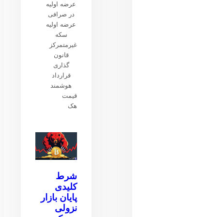
عرضه اولیه
در صرافی
عرضه اولیه
سکه
غیرمتمرکز
قانون
گذاری
قرارداد
هوشمند
قیمت
هک
شرط
کلیدی
پایان بازار
نزولی