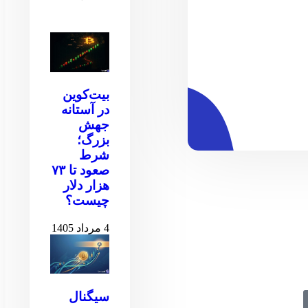
بیت‌کوین
در آستانه
جهش
بزرگ؛
شرط
صعود تا ۷۳
هزار دلار
چیست؟
4 مرداد 1405
سیگنال