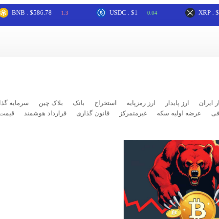
B : $586.78
USDC : $1
XRP : $1.03
1.3
0.04
ر ایران
ارز پایدار
ارز رمزپایه
استخراج
بانک
بلاک چین
سرمایه گذا
فی
عرضه اولیه سکه
غیرمتمرکز
قانون گذاری
قرارداد هوشمند
قیمت