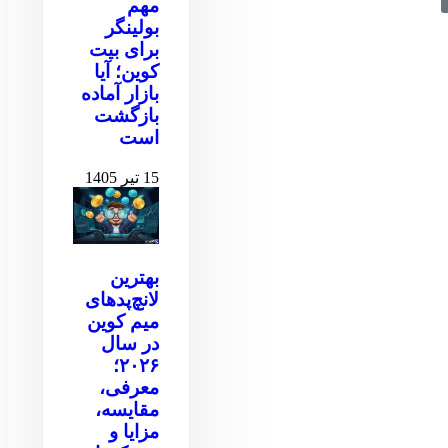
مهم
بولینگر
برای بیت
کوین‌‌؛ آیا
بازار آماده
بازگشت
است
15 تیر 1405
بهترین
لانچ‌پدهای
میم کوین
در سال
۲۰۲۶؛
معرفی،
مقایسه،
مزایا و