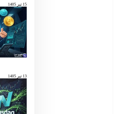
15 تیر 1405
بهترین لانچ‌پدهای میم کوین 
13 تیر 1405