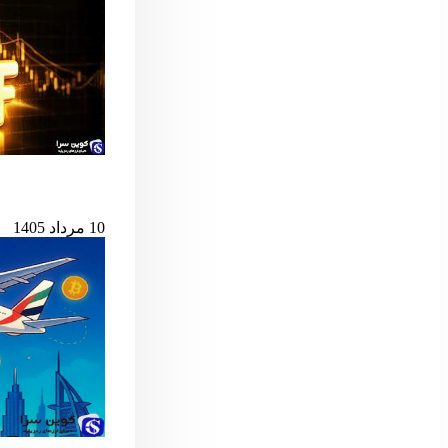
پس از ۷ میلیارد دلار خروج، ETF اسپات بیت‌کوین دوباره جان گرفت
10 مرداد 1405