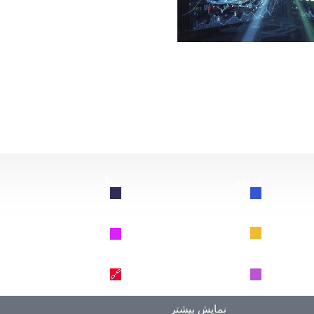
از این سقوط کند، چه اتفاقی برای بیت‌کوین خواهد افتاد؟
اتریوم
ریپل
🔗
🔗
BNB
سولانا
🔗
🔗
دوج کوین
ترون
🔗
🔗
نمایش بیشتر