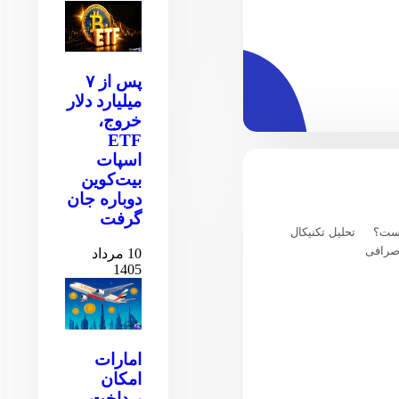
پس از ۷
میلیارد دلار
خروج،
ETF
اسپات
بیت‌کوین
دوباره جان
گرفت
یست؟
تحلیل تکنیکال
صرافی
10 مرداد
1405
امارات
امکان
پرداخت