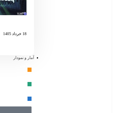
اگر نزدک بیش 
18 خرداد 1405
آمار و نمودار
بیتکوین
🔗
تتر
🔗
USD کوین
🔗