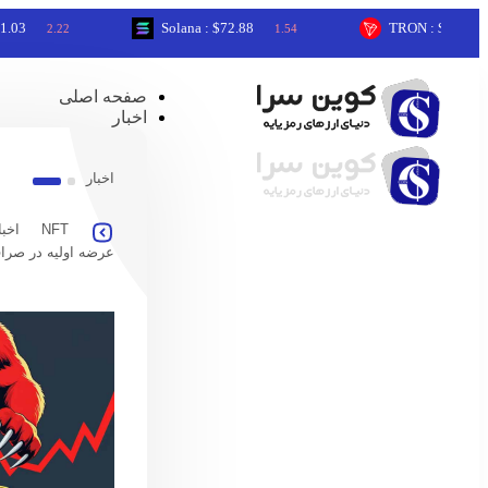
Solana : $72.88
TRON : $0.33
2.22
1.54
0.05
صفحه اصلی
اخبار
اخبار
NFT
اخبا
عرضه اولیه در صرا