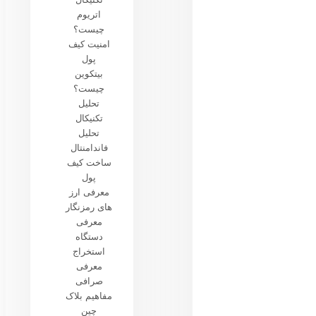
اتریوم
چیست؟
امنیت کیف
پول
بیتکوین
چیست؟
تحلیل
تکنیکال
تحلیل
فاندامنتال
ساخت کیف
پول
معرفی ارز
های رمزنگار
معرفی
دستگاه
استخراج
معرفی
صرافی
مفاهیم بلاک
چین