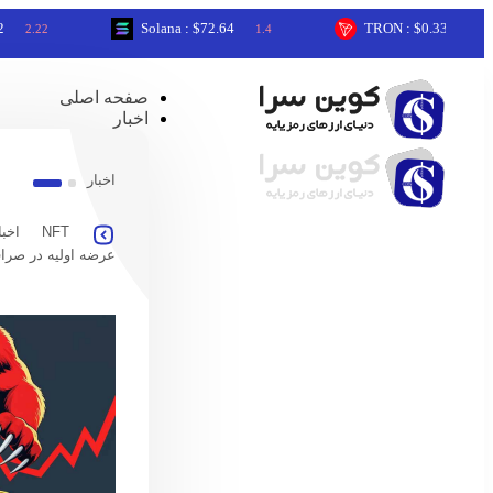
Solana : $72.64
TRON : $0.33
1.4
0.3
صفحه اصلی
اخبار
اخبار
NFT
اخبا
عرضه اولیه در صرا