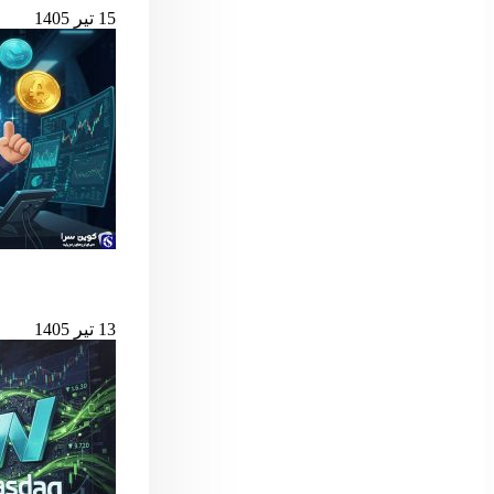
15 تیر 1405
بهترین لانچ‌پدهای میم کوین 
13 تیر 1405