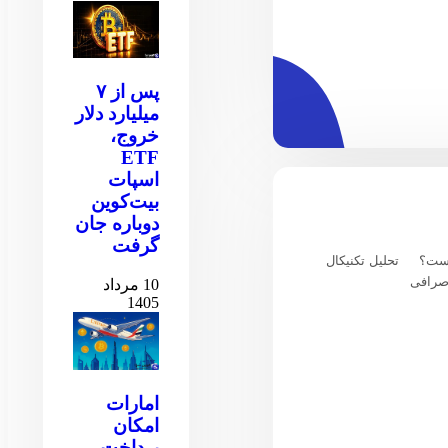
پس از ۷
میلیارد دلار
خروج،
ETF
اسپات
بیت‌کوین
دوباره جان
گرفت
یست؟
تحلیل تکنیکال
صرافی
10 مرداد
1405
امارات
امکان
پرداخت