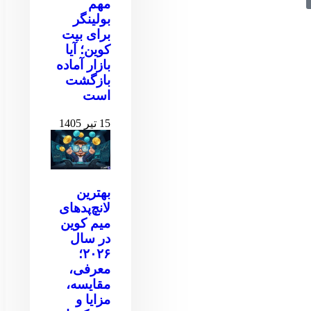
مهم
بولینگر
برای بیت
کوین‌‌؛ آیا
بازار آماده
بازگشت
است
15 تیر 1405
بهترین
لانچ‌پدهای
میم کوین
در سال
۲۰۲۶؛
معرفی،
مقایسه،
مزایا و