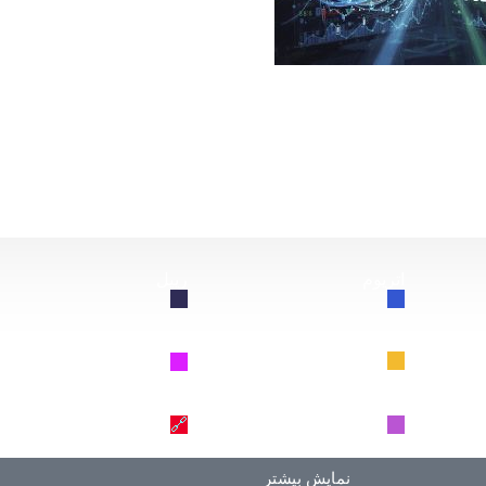
از این سقوط کند، چه اتفاقی برای بیت‌کوین خواهد افتاد؟
اتریوم
ریپل
🔗
🔗
BNB
سولانا
🔗
🔗
دوج کوین
ترون
🔗
🔗
نمایش بیشتر