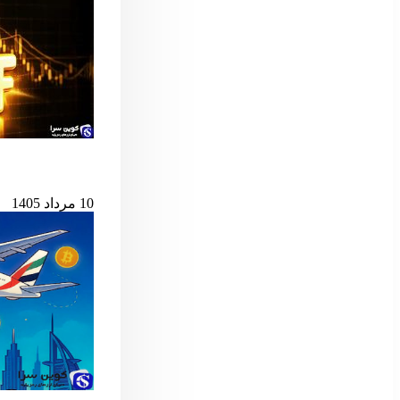
پس از ۷ میلیارد دلار خروج، ETF اسپات بیت‌کوین دوباره جان گرفت
10 مرداد 1405