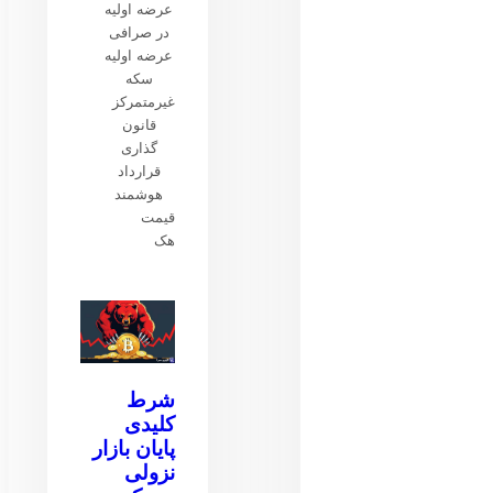
عرضه اولیه
در صرافی
عرضه اولیه
سکه
غیرمتمرکز
قانون
گذاری
قرارداد
هوشمند
قیمت
هک
شرط
کلیدی
پایان بازار
نزولی