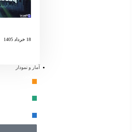
اگر نزدک بیش 
18 خرداد 1405
آمار و نمودار
بیتکوین
🔗
تتر
🔗
USD کوین
🔗