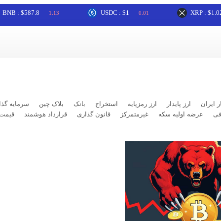
$587.8
USDC : $1
XRP : $1.02
1.13
0.01
2.22
ر ایران
ارز پایدار
ارز رمزپایه
استخراج
بانک
بلاک چین
سرمایه گذا
فی
عرضه اولیه سکه
غیرمتمرکز
قانون گذاری
قرارداد هوشمند
قیمت