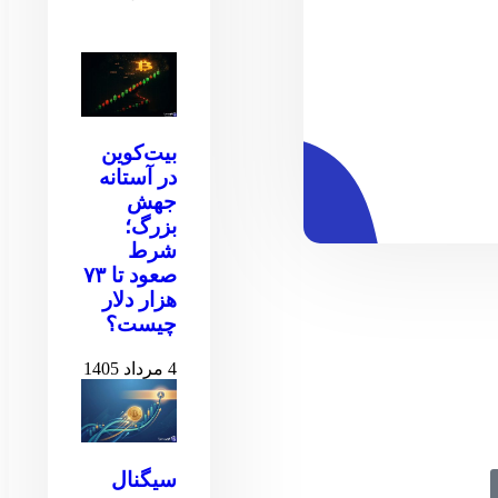
بیت‌کوین
در آستانه
جهش
بزرگ؛
شرط
صعود تا ۷۳
هزار دلار
چیست؟
4 مرداد 1405
سیگنال